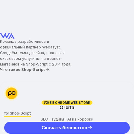
Увеличительная лупа в товаре
Увеличительная лупа при наведении
Увеличение колесиком мыши
Блок подписки
Социальные сети
Команда разработчиков и
официальный партнёр Webasyst.
Создаём темы дизайна, плагины и
оказываем услуги для интернет-
магазинов на Shop-Script с 2014 года.
Что такое Shop-Script →
УЖЕ В CHROME WEB STORE
Orbita
for Shop-Script
SEO · аудиты · AI из коробки
Скачать бесплатно