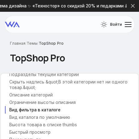
Бренды
ма дизайна ✨ «Техностор» со скидкой 20% и подарками 🎁
Название брендов
Заголовок для брендов
Войти
Логотипы брендов
Категории товаров
Главная
/
Темы
/
TopShop Pro
Ленивая загрузка
TopShop Pro
Изображения для категорий
Добавление бейджа
Подразделы текущей категории
Скрыть надпись &quot;В этой категории нет ни одного
товар.&quot;
Описание категорий
Ограничение высоты описания
Вид фильтра в каталоге
Вид каталога по умолчанию
Высота товара в списке thumbs
Быстрый просмотр