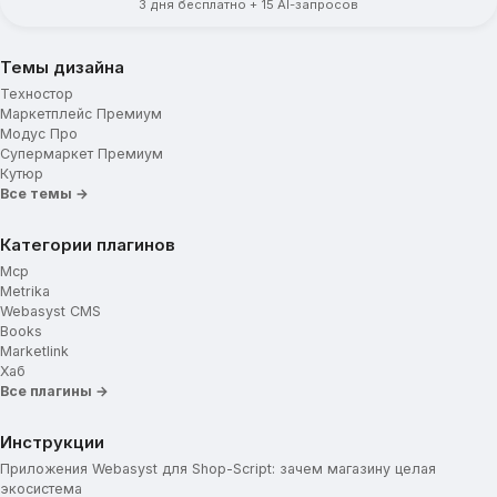
3 дня бесплатно + 15 AI-запросов
Темы дизайна
Техностор
Маркетплейс Премиум
Модус Про
Супермаркет Премиум
Кутюр
Все темы →
Категории плагинов
Mcp
Metrika
Webasyst CMS
Books
Marketlink
Хаб
Все плагины →
Инструкции
Приложения Webasyst для Shop-Script: зачем магазину целая
экосистема