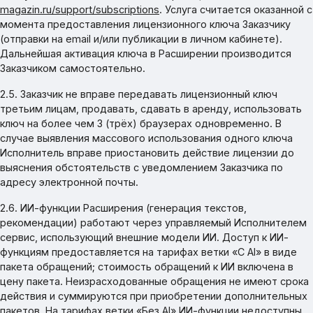
magazin.ru/support/subscriptions
. Услуга считается оказанной с
момента предоставления лицензионного ключа Заказчику
(отправки на email и/или публикации в личном кабинете).
Дальнейшая активация ключа в Расширении производится
Заказчиком самостоятельно.
2.5. Заказчик не вправе передавать лицензионный ключ
третьим лицам, продавать, сдавать в аренду, использовать
ключ на более чем 3 (трёх) браузерах одновременно. В
случае выявления массового использования одного ключа
Исполнитель вправе приостановить действие лицензии до
выяснения обстоятельств с уведомлением Заказчика по
адресу электронной почты.
2.6. ИИ-функции Расширения (генерация текстов,
рекомендации) работают через управляемый Исполнителем
сервис, использующий внешние модели ИИ. Доступ к ИИ-
функциям предоставляется на тарифах ветки «С AI» в виде
пакета обращений; стоимость обращений к ИИ включена в
цену пакета. Неизрасходованные обращения не имеют срока
действия и суммируются при приобретении дополнительных
пакетов. На тарифах ветки «Без AI» ИИ-функции недоступны.