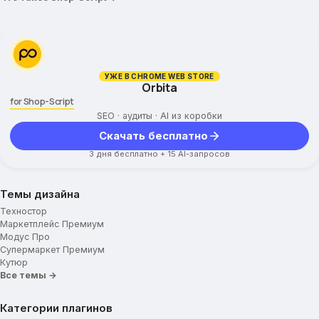
УЖЕ В CHROME WEB STORE
Orbita
for Shop-Script
SEO · аудиты · AI из коробки
Скачать бесплатно
3 дня бесплатно + 15 AI-запросов
Темы дизайна
Техностор
Маркетплейс Премиум
Модус Про
Супермаркет Премиум
Кутюр
Все темы →
Категории плагинов