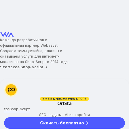
товар.&quot;
Описание категорий
Ограничение высоты описания
Вид фильтра в каталоге
Вид каталога по умолчанию
Высота товара в списке thumbs
Команда разработчиков и
Быстрый просмотр
официальный партнёр Webasyst.
Создаём темы дизайна, плагины и
Показывать по
оказываем услуги для интернет-
Новостная лента
магазинов на Shop-Script с 2014 года.
Внеший вид кнопки купить
Что такое Shop-Script →
Галерея фотографий
Карточка товара
Отображение меню
УЖЕ В CHROME WEB STORE
Размер большой фотографии
Orbita
Соц. сети для расшаривания
for Shop-Script
Ссылки на предыдущий и следующий товар
SEO · аудиты · AI из коробки
Вспомогательная всплывающая панель
Скачать бесплатно
Описание товара