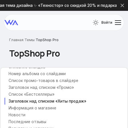
Ограничить отображение подкатегорий
я тема дизайна ✨ «Техностор» со скидкой 20% и подарками 🎁
Бейджи для меню
Smart меню
Войти
Главная страница
Отображение блоков
Главная
/
Темы
/
TopShop Pro
Тип меню
TopShop Pro
Время смены слайдов
Тип слайдера
Описание слайдов
Номер альбома со слайдами
Список промо-товаров в слайдере
Заголовок над списком «Промо»
Список «Бестселлеры»
Заголовок над списком «Хиты продаж»
Информация о магазине
Новости
Последние отзывы