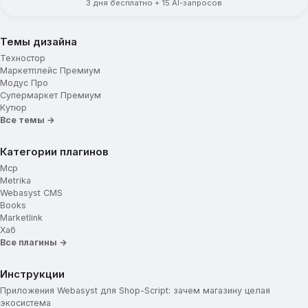
3 дня бесплатно + 15 AI-запросов
Вкладка по умолчанию
Вид описания товара
Темы дизайна
Дополнительная вкладка (Заголовок)
Техностор
Дополнительная вкладка (Текст)
Маркетплейс Премиум
Выбор характеристик товара
Модус Про
Супермаркет Премиум
Отзывы
Кутюр
Все темы →
Увеличительная лупа в товаре
Увеличительная лупа при наведении
Категории плагинов
Увеличение колесиком мыши
Mcp
Metrika
Блок подписки
Webasyst CMS
Books
Социальные сети
Marketlink
Хаб
Все плагины →
Инструкции
Приложения Webasyst для Shop-Script: зачем магазину целая
экосистема