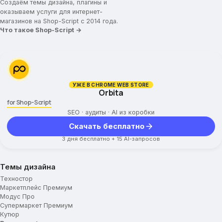
Создаём темы дизайна, плагины и
Вид фильтра в каталоге
оказываем услуги для интернет-
магазинов на Shop-Script с 2014 года.
Вид каталога по умолчанию
Что такое Shop-Script →
Высота товара в списке thumbs
Быстрый просмотр
Показывать по
Новостная лента
Внеший вид кнопки купить
УЖЕ В CHROME WEB STORE
Orbita
Галерея фотографий
for Shop-Script
Карточка товара
SEO · аудиты · AI из коробки
Скачать бесплатно
Отображение меню
3 дня бесплатно + 15 AI-запросов
Размер большой фотографии
Соц. сети для расшаривания
Ссылки на предыдущий и следующий товар
Темы дизайна
Вспомогательная всплывающая панель
Техностор
Маркетплейс Премиум
Описание товара
Модус Про
Вкладка по умолчанию
Супермаркет Премиум
Вид описания товара
Кутюр