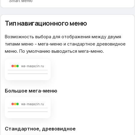
Smart меню
Главная страница
Тип навигационного меню
Отображение блоков
Тип меню
Возможность выбора для отображения между двумя
Время смены слайдов
типами меню - мега-меню и стандартное древовидное
Тип слайдера
меню. По умолчанию выводиться мега-меню.
Описание слайдов
Номер альбома со слайдами
Список промо-товаров в слайдере
wa-magazin.ru
Заголовок над списком «Промо»
Список «Бестселлеры»
Заголовок над списком «Хиты продаж»
Большое мега-меню
Информация о магазине
Новости
wa-magazin.ru
Последние отзывы
Популярные категории
Промо-блоки на главной
Стандартное, древовидное