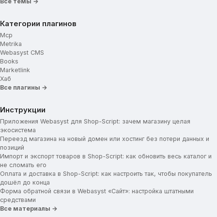
Все темы →
Дополнительная вкладка (Заголовок)
Дополнительная вкладка (Текст)
Категории плагинов
Выбор характеристик товара
Mcp
Отзывы
Metrika
Webasyst CMS
Увеличительная лупа в товаре
Books
Marketlink
Увеличительная лупа при наведении
Хаб
Увеличение колесиком мыши
Все плагины →
Блок подписки
Инструкции
Приложения Webasyst для Shop-Script: зачем магазину целая
Социальные сети
экосистема
Переезд магазина на новый домен или хостинг без потери данных и
позиций
Импорт и экспорт товаров в Shop-Script: как обновить весь каталог и
не сломать его
Оплата и доставка в Shop-Script: как настроить так, чтобы покупатель
дошёл до конца
Форма обратной связи в Webasyst «Сайт»: настройка штатными
средствами
Все материалы →