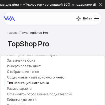
Телефон и время работы
ма дизайна ✨ «Техностор» со скидкой 20% и подарками 🎁
Почта для обратной связи
Обратный звонок
Войти
Выпадающая корзина
Выбор валюты
Живой поиск
Главная
/
Темы
/
TopShop Pro
Изображение и текст для иконки
TopShop Pro
Навигационное меню
Растянуть меню на весь экран
Затемнение фона
Инвертировать цвет
Отображение тегов
Содержание навигационного меню
Тип навигационного меню
Размер шрифта
Ограничить отображение подкатегорий
Бейджи для меню