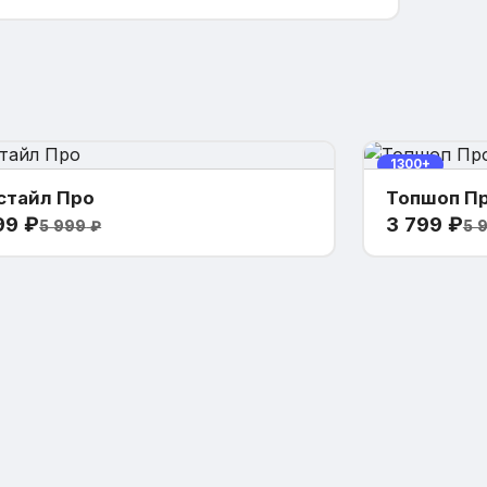
1300+
стайл Про
Топшоп П
99
₽
3 799
₽
5 999
₽
5 