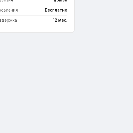
цензия
1 домен
новления
Бесплатно
ддержка
12 мес.