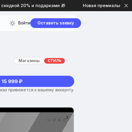
дкой 20% и подарками 🎁
Новая премиальная тема д
Войти
Оставить заявку
Магазины
СТИЛЬ
 15 999 ₽
каз привяжется к вашему аккаунту.