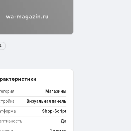
рактеристики
тегория
Магазины
стройка
Визуальная панель
атформа
Shop-Script
аптивность
Да