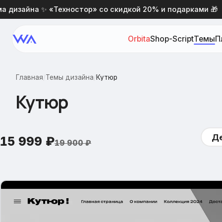
зайна ✨ «Техностор» со скидкой 20% и подарками 🎁
Orbita
Shop-Script
Темы
П
Главная
/
Темы дизайна
/
Кутюр
Кутюр
Д
15 999
₽
19 900
₽