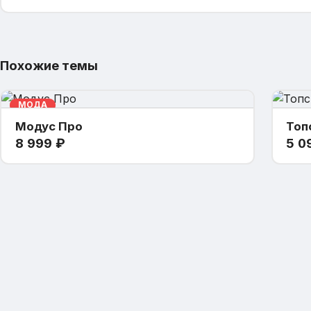
Похожие темы
МОДА
Модус Про
Топ
8 999
₽
5 0