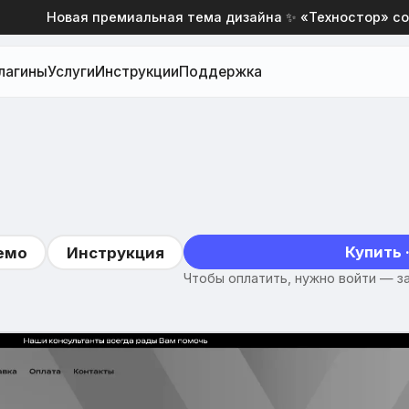
Новая премиальная тема дизайна ✨ «Техностор» со ски
лагины
Услуги
Инструкции
Поддержка
Купить ·
емо
Инструкция
Чтобы оплатить, нужно войти — за