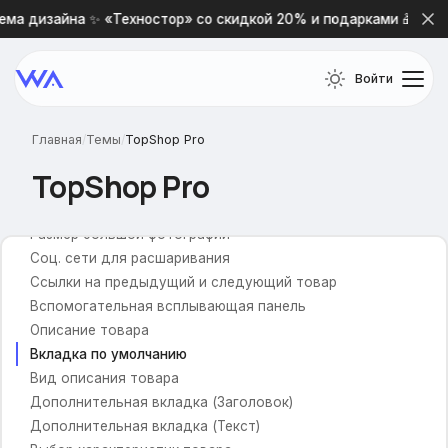
Высота товара в списке thumbs
ма дизайна ✨ «Техностор» со скидкой 20% и подарками 🎁
Быстрый просмотр
Показывать по
Войти
Новостная лента
Внеший вид кнопки купить
Галерея фотографий
Главная
/
Темы
/
TopShop Pro
Карточка товара
TopShop Pro
Отображение меню
Размер большой фотографии
Соц. сети для расшаривания
Ссылки на предыдущий и следующий товар
Вспомогательная всплывающая панель
Описание товара
Вкладка по умолчанию
Вид описания товара
Дополнительная вкладка (Заголовок)
Дополнительная вкладка (Текст)