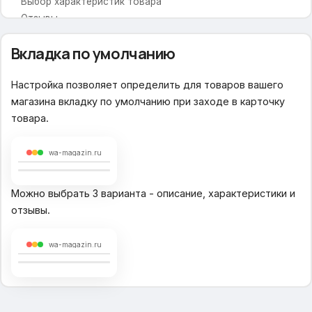
Выбор характеристик товара
Отзывы
Увеличительная лупа в товаре
Вкладка по умолчанию
Увеличительная лупа при наведении
Настройка позволяет определить для товаров вашего
Увеличение колесиком мыши
магазина вкладку по умолчанию при заходе в карточку
Блок подписки
товара.
Социальные сети
wa-magazin.ru
Можно выбрать 3 варианта - описание, характеристики и
отзывы.
wa-magazin.ru