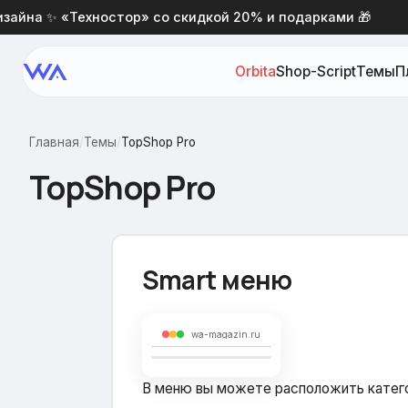
а ✨ «Техностор» со скидкой 20% и подарками 🎁
Н
Orbita
Shop-Script
Темы
П
Главная
/
Темы
/
TopShop Pro
TopShop Pro
Smart меню
wa-magazin.ru
В меню вы можете расположить категор