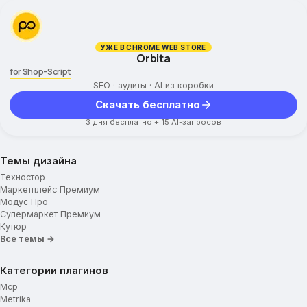
УЖЕ В CHROME WEB STORE
Orbita
for Shop-Script
SEO · аудиты · AI из коробки
Скачать бесплатно
3 дня бесплатно + 15 AI-запросов
Темы дизайна
Техностор
Маркетплейс Премиум
Модус Про
Супермаркет Премиум
Кутюр
Все темы →
Категории плагинов
Mcp
Metrika