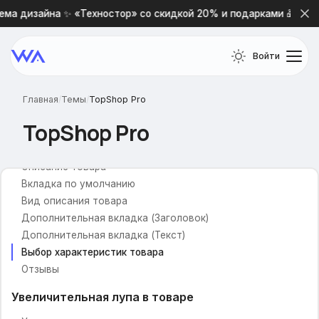
Внеший вид кнопки купить
ма дизайна ✨ «Техностор» со скидкой 20% и подарками 🎁
Галерея фотографий
Карточка товара
Войти
Отображение меню
Размер большой фотографии
Главная
/
Темы
/
TopShop Pro
Соц. сети для расшаривания
TopShop Pro
Ссылки на предыдущий и следующий товар
Вспомогательная всплывающая панель
Описание товара
Вкладка по умолчанию
Вид описания товара
Дополнительная вкладка (Заголовок)
Дополнительная вкладка (Текст)
Выбор характеристик товара
Отзывы
Увеличительная лупа в товаре