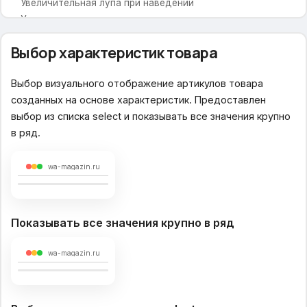
Увеличительная лупа при наведении
Увеличение колесиком мыши
Блок подписки
Выбор характеристик товара
Социальные сети
Выбор визуального отображение артикулов товара
созданных на основе характеристик. Предоставлен
выбор из списка select и показывать все значения крупно
в ряд.
wa-magazin.ru
Показывать все значения крупно в ряд​
wa-magazin.ru