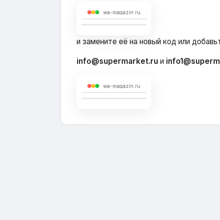
wa-magazin.ru
и замените её на новый код или добав
info@supermarket.ru
и
info1@superm
wa-magazin.ru