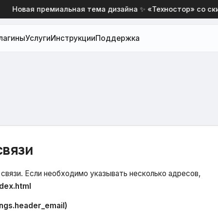
Новая премиальная тема дизайна ✨ «Техностор» со скидк
лагины
Услуги
Инструкции
Поддержка
связи
связи. Если необходимо указывать несколько адресов,
ndex.html
ngs.header_email)