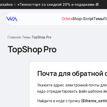
йна ✨ «Техностор» со скидкой 20% и подарками 🎁
Orbita
Shop-Script
Темы
П
Главная
/
Темы
/
TopShop Pro
TopShop Pro
Почта для обратной 
Укажите адрес электронной почты для 
надо отредактировать файл шаблона
i
Найдите в коде строчку
($theme_setti