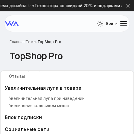
Размер большой фотографии
ема дизайна ✨ «Техностор» со скидкой 20% и подарками 🎁
Соц. сети для расшаривания
Ссылки на предыдущий и следующий товар
Войти
Вспомогательная всплывающая панель
Описание товара
Вкладка по умолчанию
Главная
/
Темы
/
TopShop Pro
Вид описания товара
TopShop Pro
Дополнительная вкладка (Заголовок)
Дополнительная вкладка (Текст)
Выбор характеристик товара
Отзывы
Увеличительная лупа в товаре
Увеличительная лупа при наведении
Увеличение колесиком мыши
Блок подписки
Социальные сети