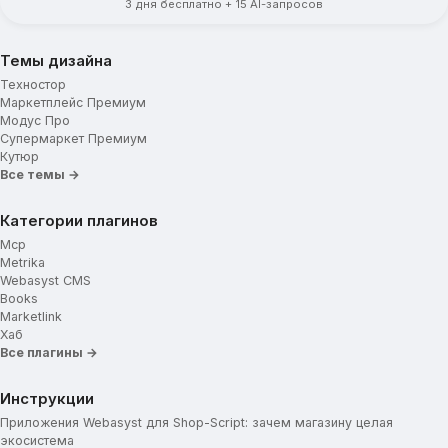
3 дня бесплатно + 15 AI-запросов
Темы дизайна
Техностор
Маркетплейс Премиум
Модус Про
Супермаркет Премиум
Кутюр
Все темы →
Категории плагинов
Mcp
Metrika
Webasyst CMS
Books
Marketlink
Хаб
Все плагины →
Инструкции
Приложения Webasyst для Shop-Script: зачем магазину целая
экосистема