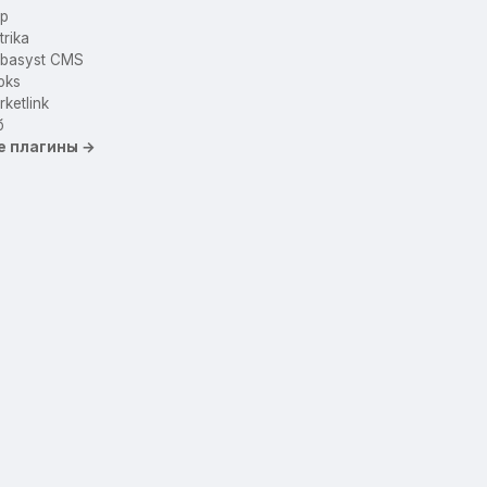
p
trika
basyst CMS
oks
ketlink
б
е плагины →