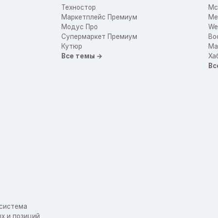
Техностор
Mc
Маркетплейс Премиум
Me
Модус Про
We
Супермаркет Премиум
Bo
Кутюр
Mar
Все темы →
Ха
Вс
осистема
х и позиций