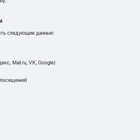
ну.
м
ать следующие данные:
с, Mail.ru, VK, Google)
 посещения)