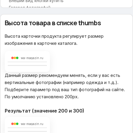
Внеший вид кнопки купить
Галерея фотографий
Карточка товара
Высота товара в списке thumbs
Отображение меню
Высота карточки продукта регулирует размер
Размер большой фотографии
изображения в карточке каталога.
Соц. сети для расшаривания
Ссылки на предыдущий и следующий товар
Вспомогательная всплывающая панель
wa-magazin.ru
Описание товара
Вкладка по умолчанию
Данный размер рекомендуем менять, если у вас есть
Вид описания товара
вертикальные фотографии (например одежда и т.д.).
Дополнительная вкладка (Заголовок)
Подберите параметр под ваш тип фотографий на сайте.
Дополнительная вкладка (Текст)
По умолчанию установлено 200px.
Выбор характеристик товара
Отзывы
Результат (значение 200 и 300)
Увеличительная лупа в товаре
wa-magazin.ru
Увеличительная лупа при наведении