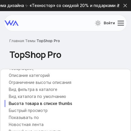
ма дизайна ✨ «Техностор» со скидкой 20% и подарками 🎁
Заголовок для брендов
Логотипы брендов
Войти
Категории товаров
Ленивая загрузка
Главная
/
Темы
/
TopShop Pro
Изображения для категорий
Добавление бейджа
TopShop Pro
Подразделы текущей категории
Скрыть надпись &quot;В этой категории нет ни одного
товар.&quot;
Описание категорий
Ограничение высоты описания
Вид фильтра в каталоге
Вид каталога по умолчанию
Высота товара в списке thumbs
Быстрый просмотр
Показывать по
Новостная лента