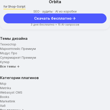
Orbita
for Shop-Script
SEO · аудиты · AI из коробки
Скачать бесплатно
3 дня бесплатно + 15 AI-запросов
Темы дизайна
Техностор
Маркетплейс Премиум
Модус Про
Супермаркет Премиум
Кутюр
Все темы →
Категории плагинов
Mcp
Metrika
Webasyst CMS
Books
Marketlink
Хаб