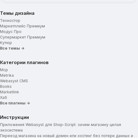
Темы дизайна
Техностор
Маркетплейс Премиум
Модус Про
Супермаркет Премиум
Кутюр
Все темы →
Категории плагинов
Mcp
Metrika
Webasyst CMS
Books
Marketlink
Хаб
Все плагины →
Инструкции
Приложения Webasyst для Shop-Script: зачем магазину целая
экосистема
Переезд магазина на новый домен или хостинг без потери данных и