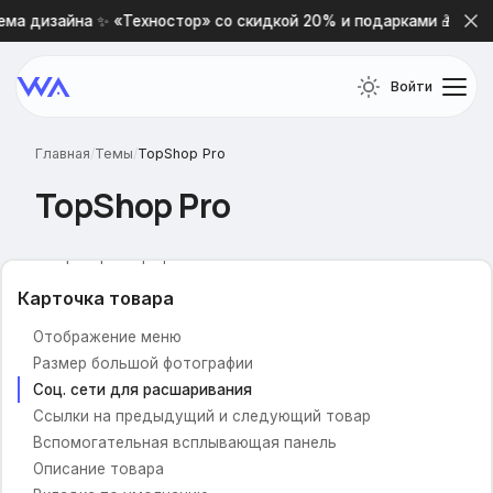
Описание категорий
ма дизайна ✨ «Техностор» со скидкой 20% и подарками 🎁
Ограничение высоты описания
Вид фильтра в каталоге
Войти
Вид каталога по умолчанию
Высота товара в списке thumbs
Быстрый просмотр
Главная
/
Темы
/
TopShop Pro
Показывать по
TopShop Pro
Новостная лента
Внеший вид кнопки купить
Галерея фотографий
Карточка товара
Отображение меню
Размер большой фотографии
Соц. сети для расшаривания
Ссылки на предыдущий и следующий товар
Вспомогательная всплывающая панель
Описание товара