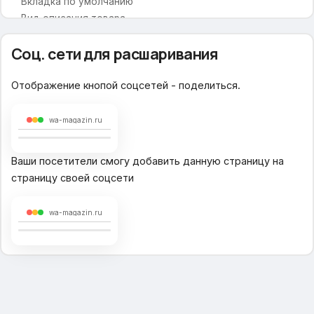
Вкладка по умолчанию
Вид описания товара
Дополнительная вкладка (Заголовок)
Соц. сети для расшаривания
Дополнительная вкладка (Текст)
Выбор характеристик товара
Отображение кнопой соцсетей - поделиться.
Отзывы
Увеличительная лупа в товаре
wa-magazin.ru
Увеличительная лупа при наведении
Увеличение колесиком мыши
Ваши посетители смогу добавить данную страницу на
страницу своей соцсети
Блок подписки
Социальные сети
wa-magazin.ru