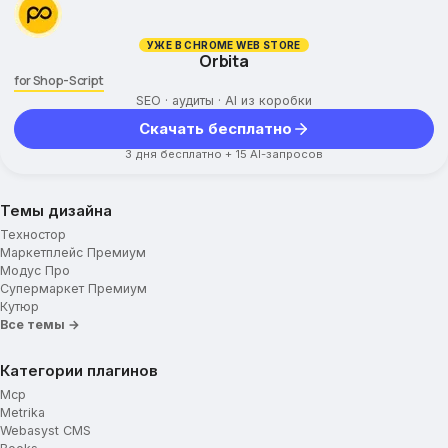
УЖЕ В CHROME WEB STORE
Orbita
for Shop-Script
SEO · аудиты · AI из коробки
Скачать бесплатно
3 дня бесплатно + 15 AI-запросов
Темы дизайна
Техностор
Маркетплейс Премиум
Модус Про
Супермаркет Премиум
Кутюр
Все темы →
Категории плагинов
Mcp
Metrika
Webasyst CMS