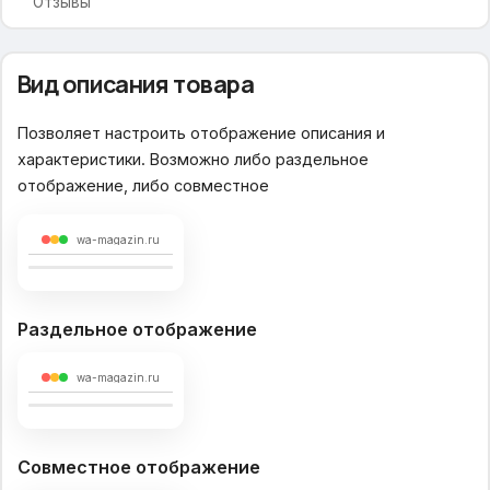
Отзывы
Увеличительная лупа в товаре
Вид описания товара
Увеличительная лупа при наведении
Увеличение колесиком мыши
Позволяет настроить отображение описания и
Блок подписки
характеристики. Возможно либо раздельное
отображение, либо совместное
Социальные сети
wa-magazin.ru
Раздельное отображение
wa-magazin.ru
Совместное отображение