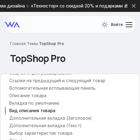
Быстрый просмотр
ма дизайна ✨ «Техностор» со скидкой 20% и подарками 🎁
Показывать по
Новостная лента
Войти
Внеший вид кнопки купить
Галерея фотографий
Главная
/
Темы
/
TopShop Pro
Карточка товара
TopShop Pro
Отображение меню
Размер большой фотографии
Соц. сети для расшаривания
Ссылки на предыдущий и следующий товар
Вспомогательная всплывающая панель
Описание товара
Вкладка по умолчанию
Вид описания товара
Дополнительная вкладка (Заголовок)
Дополнительная вкладка (Текст)
Выбор характеристик товара