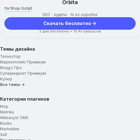
Orbita
for Shop-Script
SEO · аудиты · AI из коробки
Скачать бесплатно
3 дня бесплатно + 15 AI-запросов
Темы дизайна
Техностор
Маркетплейс Премиум
Модус Про
Супермаркет Премиум
Кутюр
Все темы →
Категории плагинов
Mcp
Metrika
Webasyst CMS
Books
Marketlink
Хаб