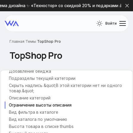
ма дизайна ✨ «Техностор» со скидкой 20% и подарками 🎁
Бренды
Название брендов
Войти
Заголовок для брендов
Логотипы брендов
Главная
/
Темы
/
TopShop Pro
Категории товаров
TopShop Pro
Ленивая загрузка
Изображения для категорий
Добавление бейджа
Подразделы текущей категории
Скрыть надпись &quot;В этой категории нет ни одного
товар.&quot;
Описание категорий
Ограничение высоты описания
Вид фильтра в каталоге
Вид каталога по умолчанию
Высота товара в списке thumbs