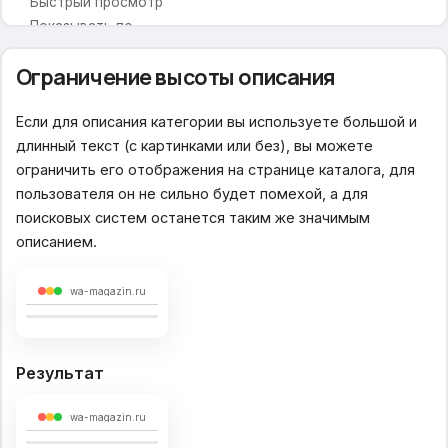
Быстрый просмотр
Показывать по
Новостная лента
Ограничение высоты описания
Внеший вид кнопки купить
Галерея фотографий
Если для описания категории вы используете большой и
Карточка товара
длинный текст (с картинками или без), вы можете
ограничить его отображения на странице каталога, для
Отображение меню
пользователя он не сильно будет помехой, а для
Размер большой фотографии
поисковых систем останется таким же значимым
Соц. сети для расшаривания
описанием.
Ссылки на предыдущий и следующий товар
Вспомогательная всплывающая панель
Описание товара
wa-magazin.ru
Вкладка по умолчанию
Вид описания товара
Дополнительная вкладка (Заголовок)
Результат
Дополнительная вкладка (Текст)
Выбор характеристик товара
wa-magazin.ru
Отзывы