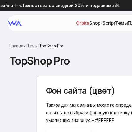
а ✨ «Техностор» со скидкой 20% и подарками 🎁
Н
Orbita
Shop-Script
Темы
П
Главная
/
Темы
/
TopShop Pro
TopShop Pro
Фон сайта (цвет)
Также для магазина вы можете определ
если вы не выбрали фоновую картинку 
умолчанию значение - #FFFFFF