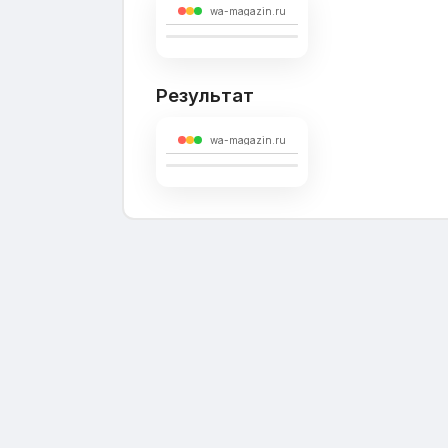
wa-magazin.ru
Результат
wa-magazin.ru