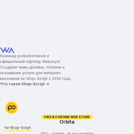
Вид описания товара
Дополнительная вкладка (Заголовок)
Дополнительная вкладка (Текст)
Выбор характеристик товара
Отзывы
Увеличительная лупа в товаре
Увеличительная лупа при наведении
Команда разработчиков и
Увеличение колесиком мыши
официальный партнёр Webasyst.
Создаём темы дизайна, плагины и
Блок подписки
оказываем услуги для интернет-
магазинов на Shop-Script с 2014 года.
Социальные сети
Что такое Shop-Script →
УЖЕ В CHROME WEB STORE
Orbita
for Shop-Script
SEO · аудиты · AI из коробки