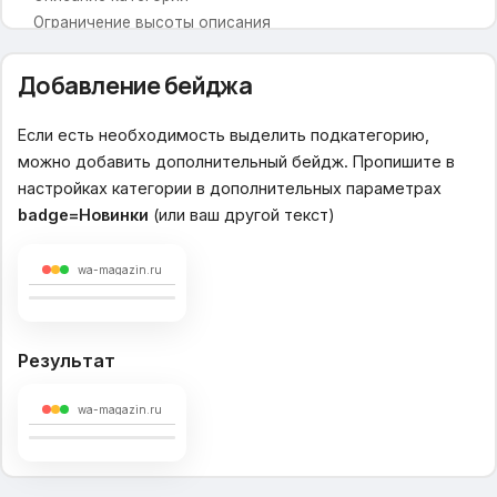
Ограничение высоты описания
Вид фильтра в каталоге
Вид каталога по умолчанию
Добавление бейджа
Высота товара в списке thumbs
Быстрый просмотр
Если есть необходимость выделить подкатегорию,
Показывать по
можно добавить дополнительный бейдж. Пропишите в
Новостная лента
настройках категории в дополнительных параметрах
Внеший вид кнопки купить
badge=Новинки
(или ваш другой текст)
Галерея фотографий
wa-magazin.ru
Карточка товара
Отображение меню
Размер большой фотографии
Результат
Соц. сети для расшаривания
Ссылки на предыдущий и следующий товар
wa-magazin.ru
Вспомогательная всплывающая панель
Описание товара
Вкладка по умолчанию