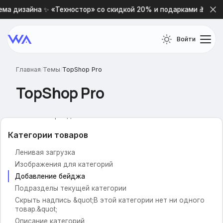
Промо-блоки на главной
ма дизайна ✨ «Техностор» со скидкой 20% и подарками 🎁
Высота промо-блока
Отображение заголовка и описания
Войти
Количество блоков на одной строке
Вариант размещения
Главная
/
Темы
/
TopShop Pro
Бренды
TopShop Pro
Название брендов
Заголовок для брендов
Логотипы брендов
Категории товаров
Ленивая загрузка
Изображения для категорий
Добавление бейджа
Подразделы текущей категории
Скрыть надпись &quot;В этой категории нет ни одного
товар.&quot;
Описание категорий