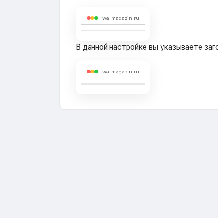
wa-magazin.ru
В данной настройке вы указываете заго
wa-magazin.ru