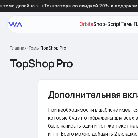
а дизайна ✨ «Техностор» со скидкой 20% и подарками 🎁
Orbita
Shop-Script
Темы
П
Главная
/
Темы
/
TopShop Pro
TopShop Pro
Дополнительная вкл
При необходимости в шаблоне имеется
которые будут отображены для всех в
было написать один и тот же текст на 
и т.п. Всего можно добавить 2 вкладки.