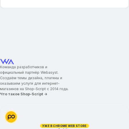
Промо-иконки
Иконка/картинка для промо-блока
Заголовок для промо-блока
Текст для промо-блока
Ссылка для промо-блока
Категории товаров
Картинки для категорий
Отображение подкатегорий
Команда разработчиков и
Ограничение высоты описания
официальный партнёр Webasyst.
Вид постраничной навигации
Создаём темы дизайна, плагины и
Дополнительные параметры
оказываем услуги для интернет-
магазинов на Shop-Script с 2014 года.
Мини-карточка товара
Что такое Shop-Script →
Карточка товара
Укажите ключ Google Captcha
Блок доставки
УЖЕ В CHROME WEB STORE