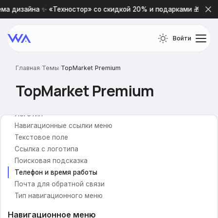
Фоновая картинка
ма дизайна ✨ «Техностор» со скидкой 20% и подарками 🎁
Фон сайта (картинка)
Фон сайта (цвет)
Войти
Отображать тень у блоков
Индивидуальные настройки цвета
Главная
/
Темы
/
TopMarket Premium
Включить пользовательские настройки цвета
TopMarket Premium
Шапка сайта
Логотип
Навигационные ссылки меню
Текстовое поле
Ссылка с логотипа
Поисковая подсказка
Телефон и время работы
Почта для обратной связи
Тип навигационного меню
Навигационное меню