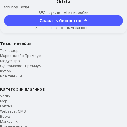
Orbita
Подвал сайта
for Shop-Script
SEO · аудиты · AI из коробки
Навигационные ссылки меню
Скачать бесплатно
Социальные сети
3 дня бесплатно + 15 AI-запросов
Использование Cookie
Темы дизайна
Техностор
Маркетплейс Премиум
Модус Про
Супермаркет Премиум
Кутюр
Все темы →
Категории плагинов
Verify
Mcp
Metrika
Webasyst CMS
Books
Marketlink
Все плагины →