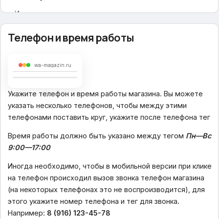
Иконки для меню
Содержание вспомогательного меню
Телефон и время работы
Главная страница
Блоки для отображения
wa-magazin.ru
Вариант отображения
Тип слайдера
Укажите телефон и время работы магазина. Вы можете
Номер альбома со слайдами
указать несколько телефонов, чтобы между этими
Информация о магазине
телефонами поставить круг, укажите после телефона тег
Новостная лента
Популярные категории
Время работы должно быть указано между тегом
Пн—Вс
Товар дня
9:00—17:00
Бренды
Иногда необходимо, чтобы в мобильной версии при клике
на телефон происходил вызов звонка телефон магазина
Название брендов
(на некоторых телефонах это не воспроизводится), для
Заголовок для брендов
этого укажите номер телефона и тег для звонка.
Логотипы брендов
Например:
8 (916) 123-45-78