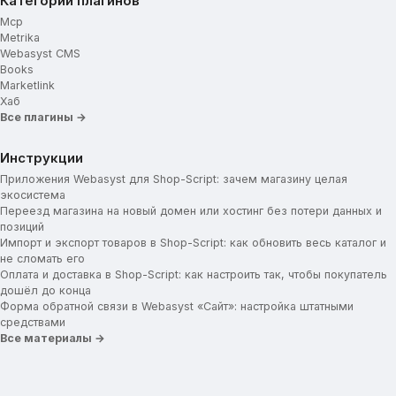
Категории плагинов
Содержание вспомогательного меню
Mcp
Главная страница
Metrika
Webasyst CMS
Books
Блоки для отображения
Marketlink
Вариант отображения
Хаб
Тип слайдера
Все плагины →
Номер альбома со слайдами
Информация о магазине
Инструкции
Новостная лента
Приложения Webasyst для Shop-Script: зачем магазину целая
экосистема
Популярные категории
Переезд магазина на новый домен или хостинг без потери данных и
Товар дня
позиций
Импорт и экспорт товаров в Shop-Script: как обновить весь каталог и
Бренды
не сломать его
Оплата и доставка в Shop-Script: как настроить так, чтобы покупатель
Название брендов
дошёл до конца
Заголовок для брендов
Форма обратной связи в Webasyst «Сайт»: настройка штатными
средствами
Логотипы брендов
Все материалы →
Промо-иконки
Иконка/картинка для промо-блока