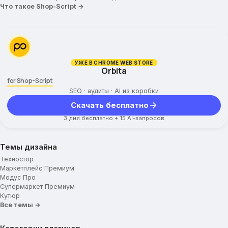
Что такое Shop-Script →
Фон сайта (цвет)
Отображать тень у блоков
Индивидуальные настройки цвета
Включить пользовательские настройки цвета
УЖЕ В CHROME WEB STORE
Orbita
Шапка сайта
for Shop-Script
SEO · аудиты · AI из коробки
Логотип
Скачать бесплатно
Навигационные ссылки меню
3 дня бесплатно + 15 AI-запросов
Текстовое поле
Ссылка с логотипа
Поисковая подсказка
Темы дизайна
Телефон и время работы
Техностор
Маркетплейс Премиум
Почта для обратной связи
Модус Про
Тип навигационного меню
Супермаркет Премиум
Кутюр
Навигационное меню
Все темы →
Иконки для меню