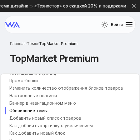
ема дизайна ✨ «Техностор» со скидкой 20% и подарками 🎁
Настройки темы TopMarket
Войти
Частые вопросы
Форма обратной связи
Главная
/
Темы
/
TopMarket Premium
Не обновляется логотип
TopMarket Premium
Как включить фильтр в каталоге?
Как изменить количество выводимого товара
Таблицы для страниц
Промо-блоки
Изменить количество отображения блоков товаров
Настроенные плагины
Баннер в навигационном меню
Обновление темы
Добавить новый список товаров
Как добавить картинку с увеличением
Как добавить новый блок