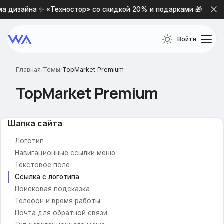
Основной шрифт
а дизайна ✨ «Техностор» со скидкой 20% и подарками 🎁
Цветовая схема сайта
Фоновая картинка
Войти
Фон сайта (картинка)
Фон сайта (цвет)
Отображать тень у блоков
Главная
/
Темы
/
TopMarket Premium
Индивидуальные настройки цвета
TopMarket Premium
Включить пользовательские настройки цвета
Шапка сайта
Логотип
Навигационные ссылки меню
Текстовое поле
Ссылка с логотипа
Поисковая подсказка
Телефон и время работы
Почта для обратной связи