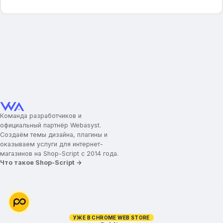
Логотипы брендов
Промо-иконки
Иконка/картинка для промо-блока
Заголовок для промо-блока
Текст для промо-блока
Ссылка для промо-блока
Категории товаров
Команда разработчиков и
Картинки для категорий
официальный партнёр Webasyst.
Отображение подкатегорий
Создаём темы дизайна, плагины и
Ограничение высоты описания
оказываем услуги для интернет-
Вид постраничной навигации
магазинов на Shop-Script с 2014 года.
Что такое Shop-Script →
Дополнительные параметры
Мини-карточка товара
Карточка товара
УЖЕ В CHROME WEB STORE
Укажите ключ Google Captcha