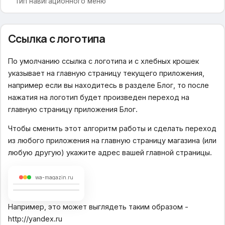
Тип навигационного меню
Навигационное меню
Ссылка с логотипа
Иконки для меню
Содержание вспомогательного меню
По умолчанию ссылка с логотипа и с хлебных крошек
Главная страница
указывает на главную страницу текущего приложения,
например если вы находитесь в разделе Блог, то после
Блоки для отображения
нажатия на логотип будет произведен переход на
Вариант отображения
главную страницу приложения Блог.
Тип слайдера
Номер альбома со слайдами
Чтобы сменить этот алгоритм работы и сделать переход
Информация о магазине
из любого приложения на главную страницу магазина (или
Новостная лента
любую другую) укажите адрес вашей главной страницы.
Популярные категории
Товар дня
wa-magazin.ru
Бренды
Например, это может выглядеть таким образом -
Название брендов
http://yandex.ru
Заголовок для брендов