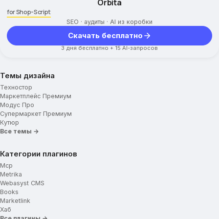
Orbita
Блок доставки
for Shop-Script
SEO · аудиты · AI из коробки
Подвал сайта
Скачать бесплатно
Навигационные ссылки меню
3 дня бесплатно + 15 AI-запросов
Социальные сети
Темы дизайна
Использование Cookie
Техностор
Маркетплейс Премиум
Модус Про
Супермаркет Премиум
Кутюр
Все темы →
Категории плагинов
Mcp
Metrika
Webasyst CMS
Books
Marketlink
Хаб
Все плагины →