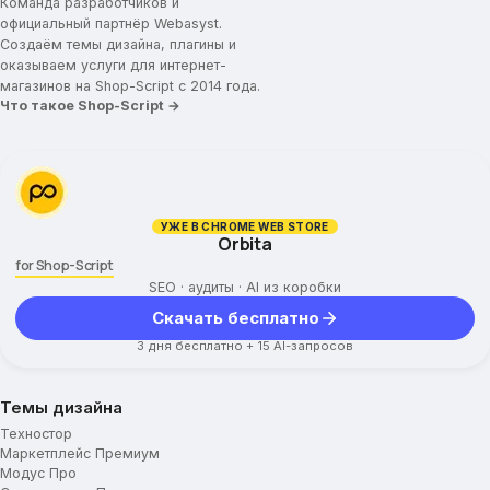
Товар дня
Команда разработчиков и
официальный партнёр Webasyst.
Бренды
Создаём темы дизайна, плагины и
оказываем услуги для интернет-
Название брендов
магазинов на Shop-Script с 2014 года.
Что такое Shop-Script →
Заголовок для брендов
Логотипы брендов
Промо-иконки
Иконка/картинка для промо-блока
УЖЕ В CHROME WEB STORE
Orbita
Заголовок для промо-блока
for Shop-Script
Текст для промо-блока
SEO · аудиты · AI из коробки
Ссылка для промо-блока
Скачать бесплатно
Категории товаров
3 дня бесплатно + 15 AI-запросов
Картинки для категорий
Отображение подкатегорий
Темы дизайна
Ограничение высоты описания
Техностор
Вид постраничной навигации
Маркетплейс Премиум
Модус Про
Дополнительные параметры