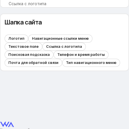
Ссылка с логотипа
Поисковая подсказка
Телефон и время работы
Шапка сайта
Почта для обратной связи
Тип навигационного меню
Логотип
Навигационные ссылки меню
Навигационное меню
Текстовое поле
Ссылка с логотипа
Иконки для меню
Поисковая подсказка
Телефон и время работы
Содержание вспомогательного меню
Почта для обратной связи
Тип навигационного меню
Главная страница
Блоки для отображения
Вариант отображения
Тип слайдера
Номер альбома со слайдами
Информация о магазине
Новостная лента
Популярные категории