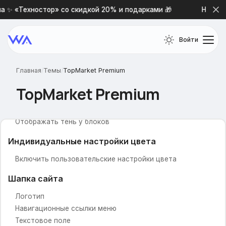
 ✨ «Техностор» со скидкой 20% и подарками 🎁
Новая 
Просмотренные товары
Теги товаров
Войти
Настройки дизайна и цвета
Основной шрифт
Главная
/
Темы
/
TopMarket Premium
Цветовая схема сайта
Фоновая картинка
TopMarket Premium
Фон сайта (картинка)
Фон сайта (цвет)
Отображать тень у блоков
Индивидуальные настройки цвета
Включить пользовательские настройки цвета
Шапка сайта
Логотип
Навигационные ссылки меню
Текстовое поле