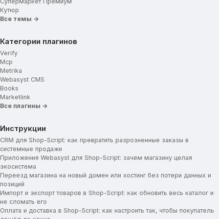
Супермаркет Премиум
Кутюр
Мини-карточка товара
Все темы →
Карточка товара
Категории плагинов
Укажите ключ Google Captcha
Verify
Mcp
Блок доставки
Metrika
Webasyst CMS
Подвал сайта
Books
Marketlink
Навигационные ссылки меню
Все плагины →
Социальные сети
Инструкции
Использование Cookie
CRM для Shop-Script: как превратить разрозненные заказы в
системные продажи
Приложения Webasyst для Shop-Script: зачем магазину целая
экосистема
Переезд магазина на новый домен или хостинг без потери данных и
позиций
Импорт и экспорт товаров в Shop-Script: как обновить весь каталог и
не сломать его
Оплата и доставка в Shop-Script: как настроить так, чтобы покупатель