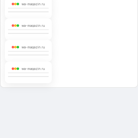
wa-magazin.ru
Главная страница
Блоки для отображения
wa-magazin.ru
Вариант отображения
Тип слайдера
Номер альбома со слайдами
wa-magazin.ru
Информация о магазине
Новостная лента
Популярные категории
wa-magazin.ru
Товар дня
Бренды
Название брендов
Заголовок для брендов
Логотипы брендов
Промо-иконки
Иконка/картинка для промо-блока