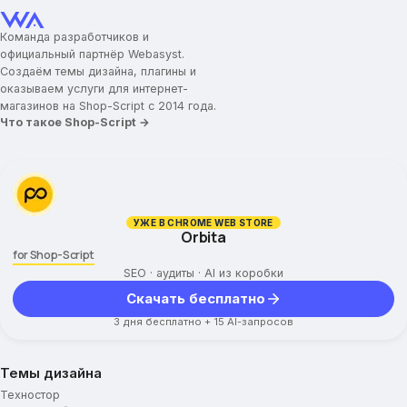
Заголовок для промо-блока
Текст для промо-блока
Команда разработчиков и
Ссылка для промо-блока
официальный партнёр Webasyst.
Создаём темы дизайна, плагины и
Категории товаров
оказываем услуги для интернет-
магазинов на Shop-Script с 2014 года.
Картинки для категорий
Что такое Shop-Script →
Отображение подкатегорий
Ограничение высоты описания
Вид постраничной навигации
Дополнительные параметры
УЖЕ В CHROME WEB STORE
Orbita
Мини-карточка товара
for Shop-Script
Карточка товара
SEO · аудиты · AI из коробки
Скачать бесплатно
Укажите ключ Google Captcha
3 дня бесплатно + 15 AI-запросов
Блок доставки
Подвал сайта
Темы дизайна
Техностор
Навигационные ссылки меню