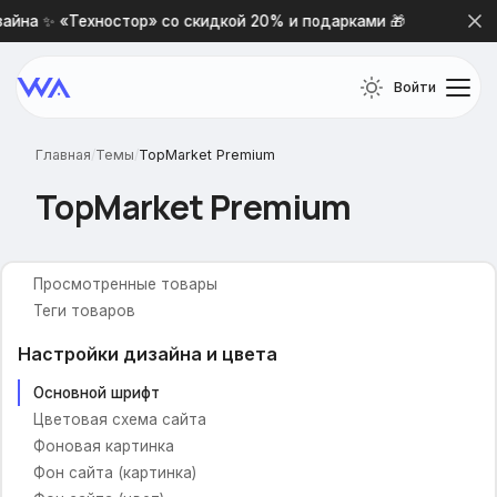
айна ✨ «Техностор» со скидкой 20% и подарками 🎁
Нов
Модификации
Убрать меню на страницах
Войти
Общие настройки
Включить предзагрузку
Главная
/
Темы
/
TopMarket Premium
В избранное
TopMarket Premium
В сравнение
Выпадающая корзина
Живой поиск
Просмотренные товары
Теги товаров
Настройки дизайна и цвета
Основной шрифт
Цветовая схема сайта
Фоновая картинка
Фон сайта (картинка)