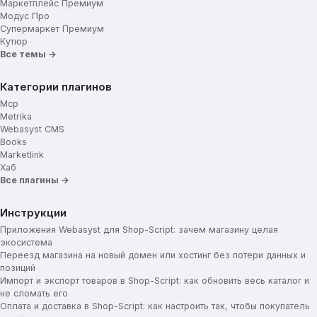
Маркетплейс Премиум
Модус Про
Социальные сети
Супермаркет Премиум
Кутюр
Использование Cookie
Все темы →
Категории плагинов
Mcp
Metrika
Webasyst CMS
Books
Marketlink
Хаб
Все плагины →
Инструкции
Приложения Webasyst для Shop-Script: зачем магазину целая
экосистема
Переезд магазина на новый домен или хостинг без потери данных и
позиций
Импорт и экспорт товаров в Shop-Script: как обновить весь каталог и
не сломать его
Оплата и доставка в Shop-Script: как настроить так, чтобы покупатель