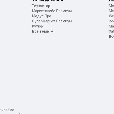
Техностор
Mc
Маркетплейс Премиум
Me
Модус Про
We
Супермаркет Премиум
Bo
Кутюр
Mar
Все темы →
Ха
Вс
осистема