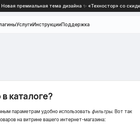
вая премиальная тема дизайна ✨ «Техностор» со скидкой 
лагины
Услуги
Инструкции
Поддержка
 в каталоге?
ичным параметрам удобно использовать
фильтры
. Вот так
оваров на витрине вашего интернет-магазина: