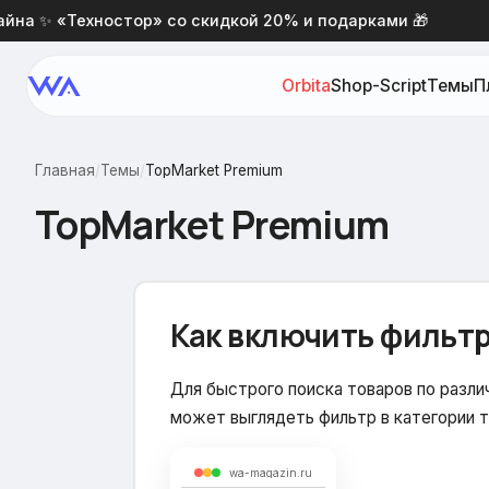
 ✨ «Техностор» со скидкой 20% и подарками 🎁
Но
Orbita
Shop-Script
Темы
П
Главная
/
Темы
/
TopMarket Premium
TopMarket Premium
Как включить фильтр
Для быстрого поиска товаров по разл
может выглядеть фильтр в категории т
wa-magazin.ru