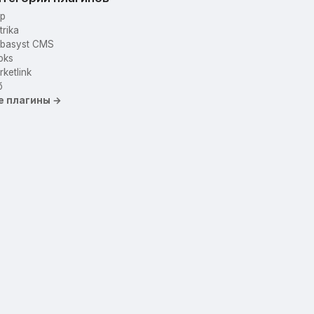
p
trika
basyst CMS
oks
ketlink
б
е плагины →