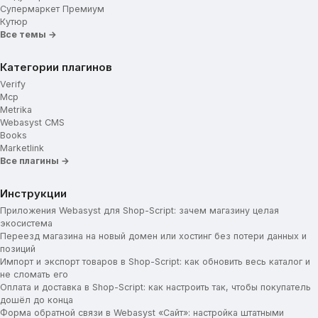
Супермаркет Премиум
Укажите ключ Google Captcha
Кутюр
Блок доставки
Все темы →
Подвал сайта
Категории плагинов
Verify
Навигационные ссылки меню
Mcp
Metrika
Социальные сети
Webasyst CMS
Books
Использование Cookie
Marketlink
Все плагины →
Инструкции
Приложения Webasyst для Shop-Script: зачем магазину целая
экосистема
Переезд магазина на новый домен или хостинг без потери данных и
позиций
Импорт и экспорт товаров в Shop-Script: как обновить весь каталог и
не сломать его
Оплата и доставка в Shop-Script: как настроить так, чтобы покупатель
дошёл до конца
Форма обратной связи в Webasyst «Сайт»: настройка штатными