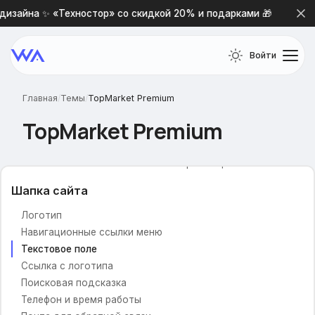
Настройки дизайна и цвета
дизайна ✨ «Техностор» со скидкой 20% и подарками 🎁
Основной шрифт
Цветовая схема сайта
Войти
Фоновая картинка
Фон сайта (картинка)
Фон сайта (цвет)
Главная
/
Темы
/
TopMarket Premium
Отображать тень у блоков
TopMarket Premium
Индивидуальные настройки цвета
Включить пользовательские настройки цвета
Шапка сайта
Логотип
Навигационные ссылки меню
Текстовое поле
Ссылка с логотипа
Поисковая подсказка
Телефон и время работы