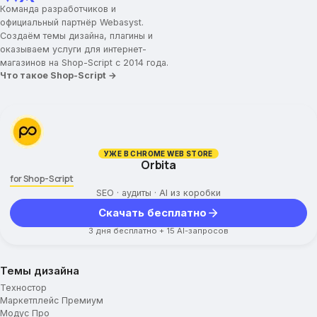
Команда разработчиков и
Заголовок для брендов
официальный партнёр Webasyst.
Логотипы брендов
Создаём темы дизайна, плагины и
оказываем услуги для интернет-
Промо-иконки
магазинов на Shop-Script с 2014 года.
Что такое Shop-Script →
Иконка/картинка для промо-блока
Заголовок для промо-блока
Текст для промо-блока
Ссылка для промо-блока
УЖЕ В CHROME WEB STORE
Категории товаров
Orbita
for Shop-Script
Картинки для категорий
SEO · аудиты · AI из коробки
Отображение подкатегорий
Скачать бесплатно
Ограничение высоты описания
3 дня бесплатно + 15 AI-запросов
Вид постраничной навигации
Дополнительные параметры
Темы дизайна
Мини-карточка товара
Техностор
Маркетплейс Премиум
Карточка товара
Модус Про