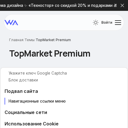
Категории товаров
ма дизайна ✨ «Техностор» со скидкой 20% и подарками 🎁
Картинки для категорий
Отображение подкатегорий
Войти
Ограничение высоты описания
Вид постраничной навигации
Главная
/
Темы
/
TopMarket Premium
Дополнительные параметры
TopMarket Premium
Мини-карточка товара
Карточка товара
Укажите ключ Google Captcha
Блок доставки
Подвал сайта
Навигационные ссылки меню
Социальные сети
Использование Cookie