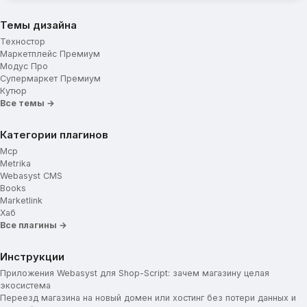
Темы дизайна
Техностор
Маркетплейс Премиум
Модус Про
Супермаркет Премиум
Кутюр
Все темы →
Категории плагинов
Mcp
Metrika
Webasyst CMS
Books
Marketlink
Хаб
Все плагины →
Инструкции
Приложения Webasyst для Shop-Script: зачем магазину целая
экосистема
Переезд магазина на новый домен или хостинг без потери данных и