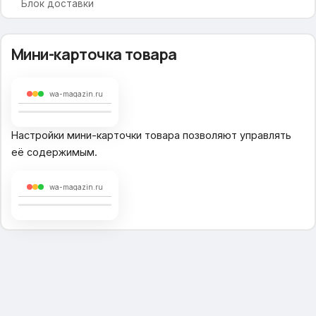
Блок доставки
Подвал сайта
Мини-карточка товара
Навигационные ссылки меню
Социальные сети
wa-magazin.ru
Использование Cookie
Настройки мини-карточки товара позволяют управлять
её содержимым.
wa-magazin.ru