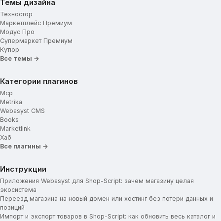
Темы дизайна
Техностор
Маркетплейс Премиум
Модус Про
Супермаркет Премиум
Кутюр
Все темы →
Категории плагинов
Mcp
Metrika
Webasyst CMS
Books
Marketlink
Хаб
Все плагины →
Инструкции
Приложения Webasyst для Shop-Script: зачем магазину целая
экосистема
Переезд магазина на новый домен или хостинг без потери данных и
позиций
Импорт и экспорт товаров в Shop-Script: как обновить весь каталог и