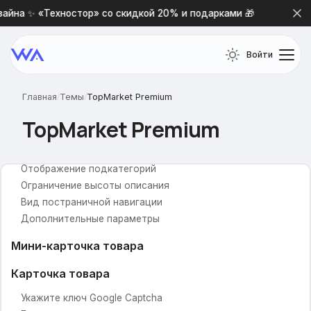
айна ✨ «Техностор» со скидкой 20% и подарками 🎁
Нов
Промо-иконки
Иконка/картинка для промо-блока
Войти
Заголовок для промо-блока
Текст для промо-блока
Главная
/
Темы
/
TopMarket Premium
Ссылка для промо-блока
TopMarket Premium
Категории товаров
Картинки для категорий
Отображение подкатегорий
Ограничение высоты описания
Вид постраничной навигации
Дополнительные параметры
Мини-карточка товара
Карточка товара
Укажите ключ Google Captcha