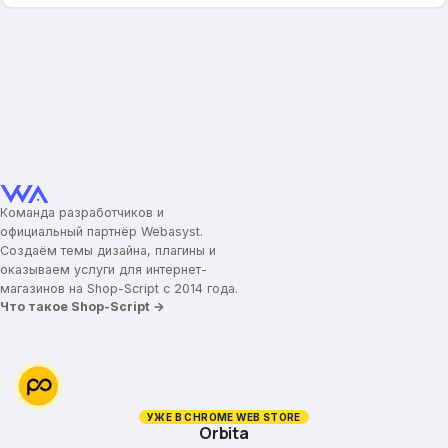
Фон сайта (картинка)
Фон сайта (цвет)
Отображать тень у блоков
Индивидуальные настройки цвета
Включить пользовательские настройки цвета
Шапка сайта
Логотип
Команда разработчиков и
официальный партнёр Webasyst.
Навигационные ссылки меню
Создаём темы дизайна, плагины и
Текстовое поле
оказываем услуги для интернет-
Ссылка с логотипа
магазинов на Shop-Script с 2014 года.
Что такое Shop-Script →
Поисковая подсказка
Телефон и время работы
Почта для обратной связи
Тип навигационного меню
Навигационное меню
УЖЕ В CHROME WEB STORE
Orbita