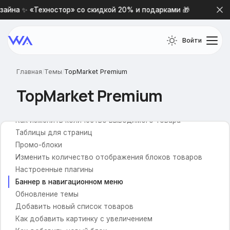
айна ✨ «Техностор» со скидкой 20% и подарками 🎁
Нов
Войти
Настройки темы TopMarket
Частые вопросы
Главная
/
Темы
/
TopMarket Premium
Форма обратной связи
TopMarket Premium
Не обновляется логотип
Как включить фильтр в каталоге?
Как изменить количество выводимого товара
Таблицы для страниц
Промо-блоки
Изменить количество отображения блоков товаров
Настроенные плагины
Баннер в навигационном меню
Обновление темы
Добавить новый список товаров
Как добавить картинку с увеличением