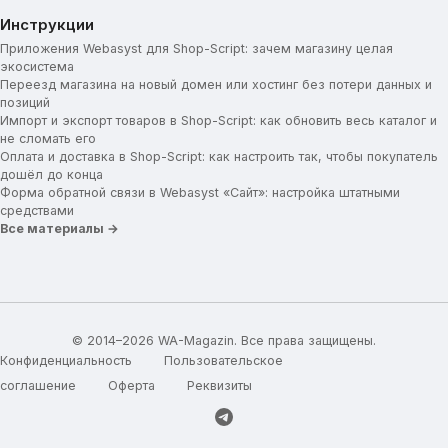
Иконка/картинка для промо-блока
Инструкции
Заголовок для промо-блока
Приложения Webasyst для Shop-Script: зачем магазину целая
экосистема
Текст для промо-блока
Переезд магазина на новый домен или хостинг без потери данных и
Ссылка для промо-блока
позиций
Импорт и экспорт товаров в Shop-Script: как обновить весь каталог и
Категории товаров
не сломать его
Оплата и доставка в Shop-Script: как настроить так, чтобы покупатель
Картинки для категорий
дошёл до конца
Отображение подкатегорий
Форма обратной связи в Webasyst «Сайт»: настройка штатными
средствами
Ограничение высоты описания
Все материалы →
Вид постраничной навигации
Дополнительные параметры
Мини-карточка товара
Карточка товара
© 2014–2026 WA-Magazin. Все права защищены.
Конфиденциальность
Пользовательское
Укажите ключ Google Captcha
соглашение
Оферта
Реквизиты
Блок доставки
Подвал сайта