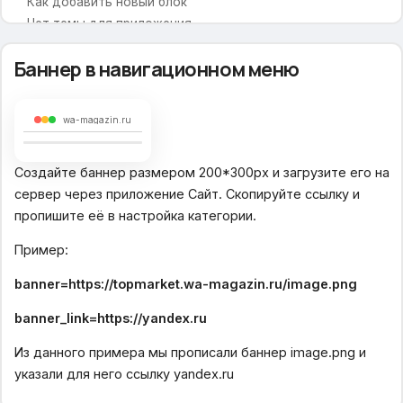
Как добавить новый блок
Нет темы для приложения
Модификации
Баннер в навигационном меню
Убрать меню на страницах
wa-magazin.ru
Общие настройки
Включить предзагрузку
Создайте баннер размером 200*300px и загрузите его на
В избранное
сервер через приложение Сайт. Скопируйте ссылку и
В сравнение
пропишите её в настройка категории.
Выпадающая корзина
Живой поиск
Пример:
Просмотренные товары
banner=https://topmarket.wa-magazin.ru/image.png
Теги товаров
banner_link=https://yandex.ru
Настройки дизайна и цвета
Из данного примера мы прописали баннер image.png и
Основной шрифт
указали для него ссылку yandex.ru
Цветовая схема сайта
Фоновая картинка