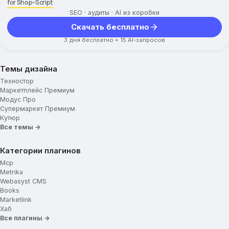
for Shop-Script
Иконки для меню
SEO · аудиты · AI из коробки
Содержание вспомогательного меню
Скачать бесплатно
Главная страница
3 дня бесплатно + 15 AI-запросов
Блоки для отображения
Вариант отображения
Темы дизайна
Тип слайдера
Техностор
Номер альбома со слайдами
Маркетплейс Премиум
Модус Про
Информация о магазине
Супермаркет Премиум
Новостная лента
Кутюр
Популярные категории
Все темы →
Товар дня
Категории плагинов
Бренды
Mcp
Metrika
Название брендов
Webasyst CMS
Заголовок для брендов
Books
Marketlink
Логотипы брендов
Хаб
Все плагины →
Промо-иконки