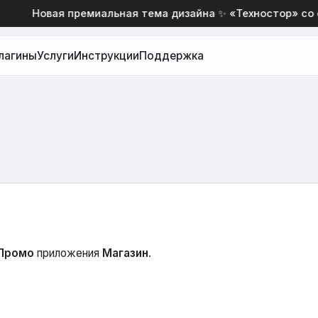
Новая премиальная тема дизайна ✨ «Техностор» со ски
лагины
Услуги
Инструкции
Поддержка
Промо
приложения
Магазин
.