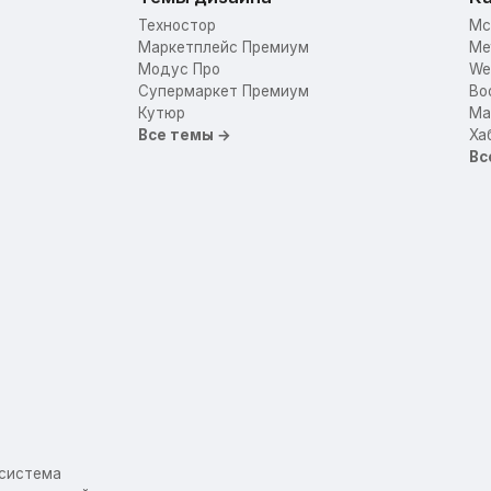
Техностор
Mc
Маркетплейс Премиум
Me
Модус Про
We
Супермаркет Премиум
Bo
Кутюр
Mar
Все темы →
Ха
Вс
осистема