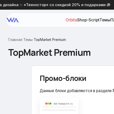
зайна ✨ «Техностор» со скидкой 20% и подарками 🎁
Orbita
Shop-Script
Темы
П
Главная
/
Темы
/
TopMarket Premium
TopMarket Premium
Промо-блоки
Данные блоки добавляются в разделе
wa-magazin.ru