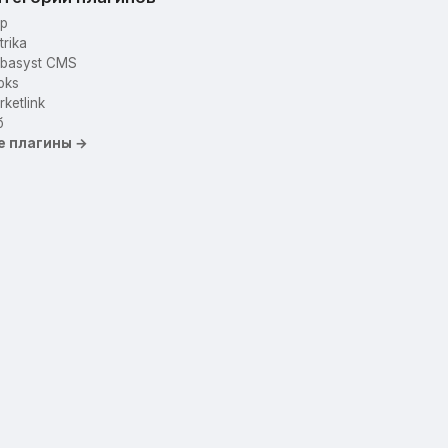
p
trika
basyst CMS
oks
ketlink
б
е плагины →