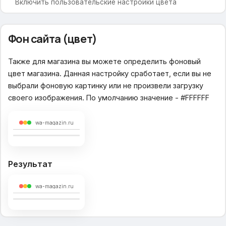
Включить пользовательские настройки цвета
Шапка сайта
Фон сайта (цвет)
Логотип
Навигационные ссылки меню
Также для магазина вы можете определить фоновый
Текстовое поле
цвет магазина. Данная настройку сработает, если вы не
Ссылка с логотипа
выбрали фоновую картинку или не произвели загрузку
Поисковая подсказка
своего изображения. По умолчанию значение - #FFFFFF
Телефон и время работы
Почта для обратной связи
wa-magazin.ru
Тип навигационного меню
Навигационное меню
Иконки для меню
Результат
Содержание вспомогательного меню
wa-magazin.ru
Главная страница
Блоки для отображения
Вариант отображения