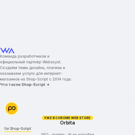
Тип слайдера
Номер альбома со слайдами
Информация о магазине
Новостная лента
Популярные категории
Товар дня
Бренды
Команда разработчиков и
официальный партнёр Webasyst.
Название брендов
Создаём темы дизайна, плагины и
Заголовок для брендов
оказываем услуги для интернет-
Логотипы брендов
магазинов на Shop-Script с 2014 года.
Что такое Shop-Script →
Промо-иконки
Иконка/картинка для промо-блока
Заголовок для промо-блока
Текст для промо-блока
УЖЕ В CHROME WEB STORE
Orbita
Ссылка для промо-блока
for Shop-Script
Категории товаров
SEO · аудиты · AI из коробки