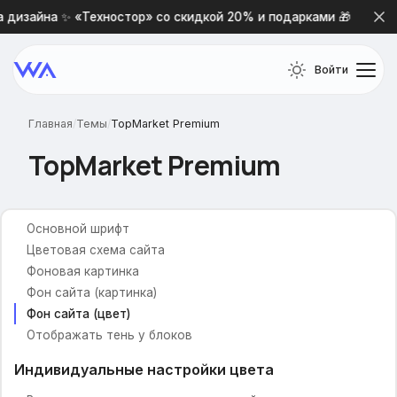
Общие настройки
 дизайна ✨ «Техностор» со скидкой 20% и подарками 🎁
Включить предзагрузку
В избранное
Войти
В сравнение
Выпадающая корзина
Живой поиск
Главная
/
Темы
/
TopMarket Premium
Просмотренные товары
TopMarket Premium
Теги товаров
Настройки дизайна и цвета
Основной шрифт
Цветовая схема сайта
Фоновая картинка
Фон сайта (картинка)
Фон сайта (цвет)
Отображать тень у блоков
Индивидуальные настройки цвета