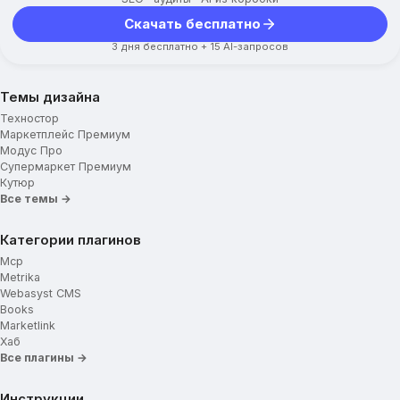
Скачать бесплатно
Картинки для категорий
3 дня бесплатно + 15 AI-запросов
Отображение подкатегорий
Ограничение высоты описания
Вид постраничной навигации
Темы дизайна
Дополнительные параметры
Техностор
Маркетплейс Премиум
Мини-карточка товара
Модус Про
Супермаркет Премиум
Карточка товара
Кутюр
Все темы →
Укажите ключ Google Captcha
Блок доставки
Категории плагинов
Mcp
Подвал сайта
Metrika
Webasyst CMS
Навигационные ссылки меню
Books
Marketlink
Социальные сети
Хаб
Все плагины →
Использование Cookie
Инструкции