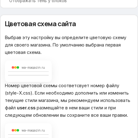
Отображать тень у блоков
Индивидуальные настройки цвета
Цветовая схема сайта
Включить пользовательские настройки цвета
Шапка сайта
Выбрав эту настройку вы определите цветовую схему
для своего магазина. По умолчанию выбрана первая
Логотип
цветовая схема.
Навигационные ссылки меню
Текстовое поле
wa-magazin.ru
Ссылка с логотипа
Поисковая подсказка
Телефон и время работы
Номер цветовой схемы соответсвует номер файлу
Почта для обратной связи
(style-X.css). Если необходимо дополнить или изменить
Тип навигационного меню
текущие стили магазина, мы рекомендуем использовать
файл
user.css
размещайте в нем ваши стили и при
Навигационное меню
следующем обновлении вы сохраните все ваши правки.
Иконки для меню
Содержание вспомогательного меню
wa-magazin.ru