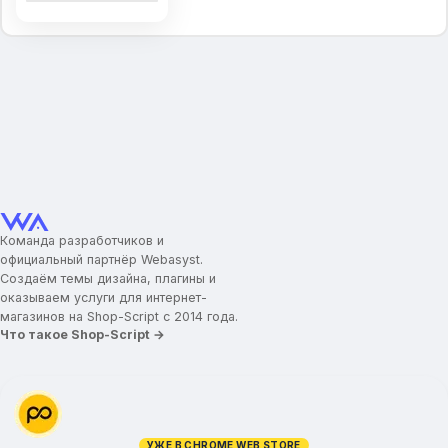
Главная страница
Блоки для отображения
Вариант отображения
Тип слайдера
Номер альбома со слайдами
Информация о магазине
Новостная лента
Популярные категории
Товар дня
Команда разработчиков и
Бренды
официальный партнёр Webasyst.
Создаём темы дизайна, плагины и
Название брендов
оказываем услуги для интернет-
Заголовок для брендов
магазинов на Shop-Script с 2014 года.
Логотипы брендов
Что такое Shop-Script →
Промо-иконки
Иконка/картинка для промо-блока
Заголовок для промо-блока
УЖЕ В CHROME WEB STORE