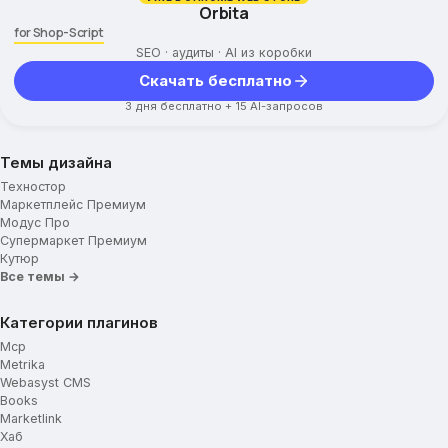
Текст для промо-блока
Orbita
Ссылка для промо-блока
for Shop-Script
SEO · аудиты · AI из коробки
Категории товаров
Скачать бесплатно
Картинки для категорий
3 дня бесплатно + 15 AI-запросов
Отображение подкатегорий
Ограничение высоты описания
Темы дизайна
Вид постраничной навигации
Техностор
Дополнительные параметры
Маркетплейс Премиум
Модус Про
Мини-карточка товара
Супермаркет Премиум
Кутюр
Карточка товара
Все темы →
Укажите ключ Google Captcha
Категории плагинов
Блок доставки
Mcp
Metrika
Подвал сайта
Webasyst CMS
Books
Навигационные ссылки меню
Marketlink
Хаб