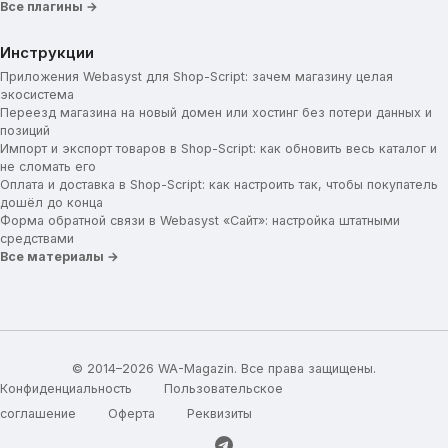
Социальные сети
Все плагины →
Использование Cookie
Инструкции
Приложения Webasyst для Shop-Script: зачем магазину целая
экосистема
Переезд магазина на новый домен или хостинг без потери данных и
позиций
Импорт и экспорт товаров в Shop-Script: как обновить весь каталог и
не сломать его
Оплата и доставка в Shop-Script: как настроить так, чтобы покупатель
дошёл до конца
Форма обратной связи в Webasyst «Сайт»: настройка штатными
средствами
Все материалы →
© 2014–2026 WA-Magazin. Все права защищены.
Конфиденциальность
Пользовательское
соглашение
Оферта
Реквизиты