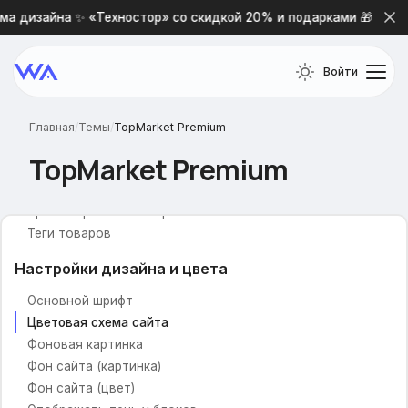
Модификации
а дизайна ✨ «Техностор» со скидкой 20% и подарками 🎁
Убрать меню на страницах
Общие настройки
Войти
Включить предзагрузку
В избранное
Главная
/
Темы
/
TopMarket Premium
В сравнение
TopMarket Premium
Выпадающая корзина
Живой поиск
Просмотренные товары
Теги товаров
Настройки дизайна и цвета
Основной шрифт
Цветовая схема сайта
Фоновая картинка
Фон сайта (картинка)
Фон сайта (цвет)