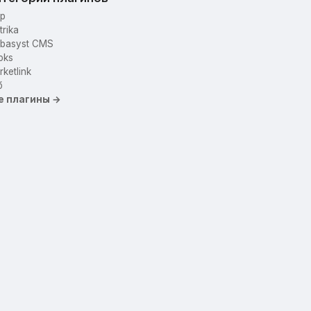
p
trika
basyst CMS
oks
ketlink
б
е плагины →