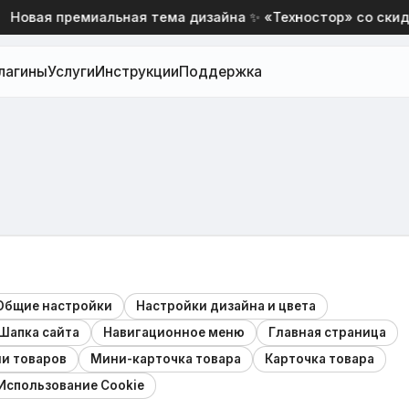
вая премиальная тема дизайна ✨ «Техностор» со скидкой
лагины
Услуги
Инструкции
Поддержка
Общие настройки
Настройки дизайна и цвета
Шапка сайта
Навигационное меню
Главная страница
и товаров
Мини-карточка товара
Карточка товара
Использование Cookie