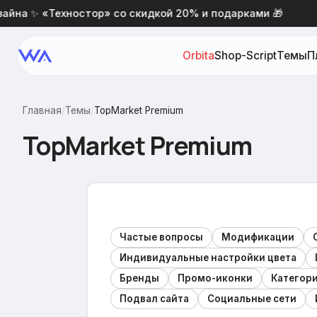
а ✨ «Техностор» со скидкой 20% и подарками 🎁
Но
Orbita
Shop-Script
Темы
П
Главная
/
Темы
/
TopMarket Premium
TopMarket Premium
Частые вопросы
Модификации
Индивидуальные настройки цвета
Бренды
Промо-иконки
Категори
Подвал сайта
Социальные сети