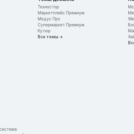
Техностор
Mc
Маркетплейс Премиум
Me
Модус Про
We
Супермаркет Премиум
Bo
Кутюр
Mar
Все темы →
Ха
Вс
осистема