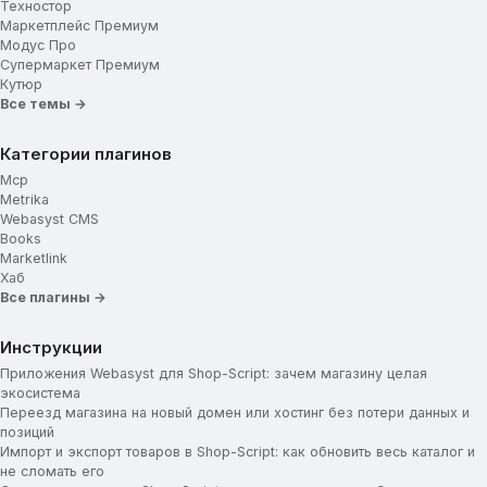
Телефон и время работы
Техностор
Маркетплейс Премиум
Почта для обратной связи
Модус Про
Обратный звонок
Супермаркет Премиум
Выпадающая корзина
Кутюр
Все темы →
Выбор валюты
Живой поиск
Категории плагинов
Изображение и текст для иконки
Mcp
Metrika
Навигационное меню
Webasyst CMS
Books
Растянуть меню на весь экран
Marketlink
Затемнение фона
Хаб
Инвертировать цвет
Все плагины →
Отображение тегов
Содержание навигационного меню
Инструкции
Тип навигационного меню
Приложения Webasyst для Shop-Script: зачем магазину целая
экосистема
Размер шрифта
Переезд магазина на новый домен или хостинг без потери данных и
Ограничить отображение подкатегорий
позиций
Бейджи для меню
Импорт и экспорт товаров в Shop-Script: как обновить весь каталог и
не сломать его
Smart меню