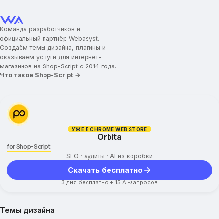
Основной шрифт
Цветовая схема сайта
Команда разработчиков и
Добавить градиент
официальный партнёр Webasyst.
Фоновая картинка
Создаём темы дизайна, плагины и
Фон сайта (картинка)
оказываем услуги для интернет-
Зафиксировать фоновую картинку
магазинов на Shop-Script с 2014 года.
Что такое Shop-Script →
Фон сайта (цвет)
Цвет подвала
Максимальная ширина сайта
Индивидуальные настройки цвета
УЖЕ В CHROME WEB STORE
Orbita
Включить пользовательские настройки цвета
for Shop-Script
Шапка сайта
SEO · аудиты · AI из коробки
Скачать бесплатно
Логотип
3 дня бесплатно + 15 AI-запросов
Навигационные ссылки меню
Зафиксировать ширину верхнего меню
Ссылка с логотипа
Темы дизайна