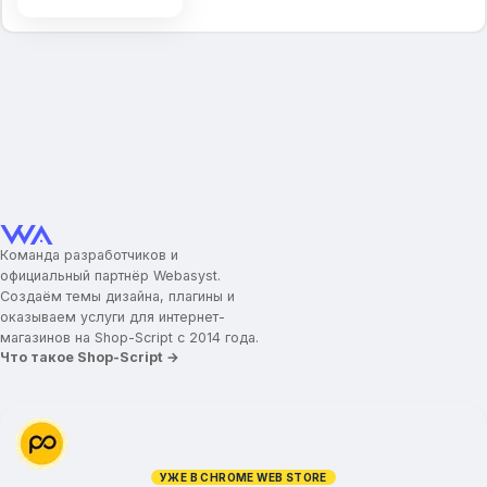
товар.&quot;
Описание категорий
Ограничение высоты описания
Вид фильтра в каталоге
Вид каталога по умолчанию
Мини-карточка товара
Скидка в процентах
Фотографии товара
Рейтинг
Команда разработчиков и
Быстрый просмотр
официальный партнёр Webasyst.
Создаём темы дизайна, плагины и
Выбор количества
оказываем услуги для интернет-
магазинов на Shop-Script с 2014 года.
Карточка товара
Что такое Shop-Script →
Скролл к товару
Промо-иконки в карточке товара
Вкладка по умолчанию
Вид описания товара
УЖЕ В CHROME WEB STORE
Дополнительная вкладка (Заголовок)