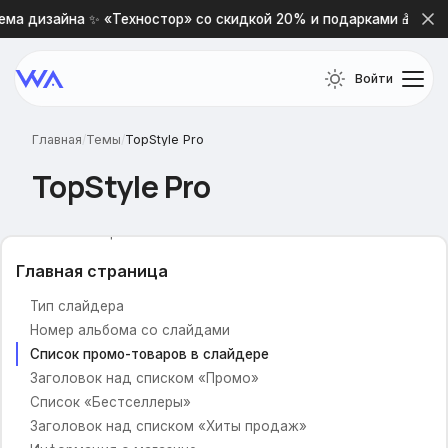
Навигационные ссылки меню
ма дизайна ✨ «Техностор» со скидкой 20% и подарками 🎁
Ссылка с логотипа
Телефон и время работы
Войти
Почта для обратной связи
Навигационное меню
Главная
/
Темы
/
TopStyle Pro
Растянуть меню на весь экран
TopStyle Pro
Отображение тегов
Содержание главного навигационного меню
Тип навигационного меню
Главная страница
Тип слайдера
Номер альбома со слайдами
Список промо-товаров в слайдере
Заголовок над списком «Промо»
Список «Бестселлеры»
Заголовок над списком «Хиты продаж»