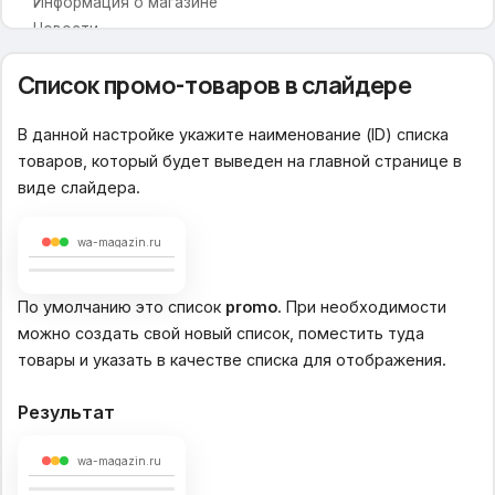
Информация о магазине
Новости
Промо-блоки
Список промо-товаров в слайдере
Промо-иконки
В данной настройке укажите наименование (ID) списка
Иконка/картинка для промо-блока
товаров, который будет выведен на главной странице в
Заголовок для промо-блока
виде слайдера.
Текст для промо-блока
Ссылка для промо-блока
wa-magazin.ru
Бренды
Название брендов
По умолчанию это список
promo
. При необходимости
Логотипы брендов
можно создать свой новый список, поместить туда
товары и указать в качестве списка для отображения.
Категории товаров
Скролл к товарам
Результат
Показывать по
Изображения для категорий
wa-magazin.ru
Скрыть надпись &quot;В этой категории нет ни одного