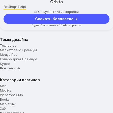
Orbita
Дополнительная вкладка (Текст)
for Shop-Script
Выбор характеристик товара
SEO · аудиты · AI из коробки
Отзывы
Скачать бесплатно
Google Captcha
3 дня бесплатно + 15 AI-запросов
Социальные сети
Темы дизайна
Техностор
Маркетплейс Премиум
Модус Про
Супермаркет Премиум
Кутюр
Все темы →
Категории плагинов
Mcp
Metrika
Webasyst CMS
Books
Marketlink
Хаб