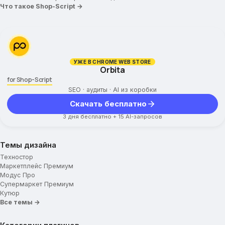
Что такое Shop-Script →
Скролл к товару
Промо-иконки в карточке товара
Вкладка по умолчанию
Вид описания товара
Дополнительная вкладка (Заголовок)
УЖЕ В CHROME WEB STORE
Orbita
Дополнительная вкладка (Текст)
for Shop-Script
Выбор характеристик товара
SEO · аудиты · AI из коробки
Отзывы
Скачать бесплатно
Google Captcha
3 дня бесплатно + 15 AI-запросов
Социальные сети
Темы дизайна
Техностор
Маркетплейс Премиум
Модус Про
Супермаркет Премиум
Кутюр
Все темы →