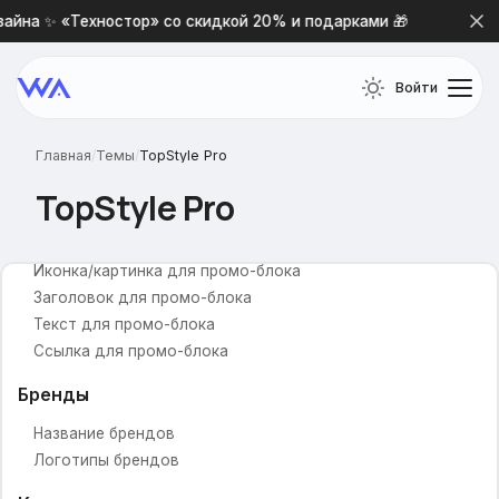
Номер альбома со слайдами
айна ✨ «Техностор» со скидкой 20% и подарками 🎁
Нов
Список промо-товаров в слайдере
Заголовок над списком «Промо»
Список «Бестселлеры»
Войти
Заголовок над списком «Хиты продаж»
Информация о магазине
Главная
/
Темы
/
TopStyle Pro
Новости
Промо-блоки
TopStyle Pro
Промо-иконки
Иконка/картинка для промо-блока
Заголовок для промо-блока
Текст для промо-блока
Ссылка для промо-блока
Бренды
Название брендов
Логотипы брендов