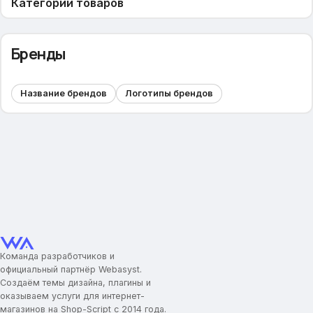
Категории товаров
Скролл к товарам
Показывать по
Бренды
Изображения для категорий
Скрыть надпись &quot;В этой категории нет ни одного
товар.&quot;
Название брендов
Логотипы брендов
Описание категорий
Ограничение высоты описания
Вид фильтра в каталоге
Вид каталога по умолчанию
Мини-карточка товара
Скидка в процентах
Фотографии товара
Рейтинг
Команда разработчиков и
Быстрый просмотр
официальный партнёр Webasyst.
Выбор количества
Создаём темы дизайна, плагины и
оказываем услуги для интернет-
Карточка товара
магазинов на Shop-Script с 2014 года.