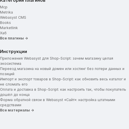
Категории плагинов
Mcp
Metrika
Webasyst CMS
Books
Marketlink
Хаб
Все плагины →
Инструкции
Приложения Webasyst для Shop-Script: зачем магазину целая
экосистема
Переезд магазина на новый домен или хостинг без потери данных и
позиций
Импорт и экспорт товаров в Shop-Script: как обновить весь каталог и
не сломать его
Оплата и доставка в Shop-Script: как настроить так, чтобы покупатель
дошёл до конца
Форма обратной связи в Webasyst «Сайт»: настройка штатными
средствами
Все материалы →