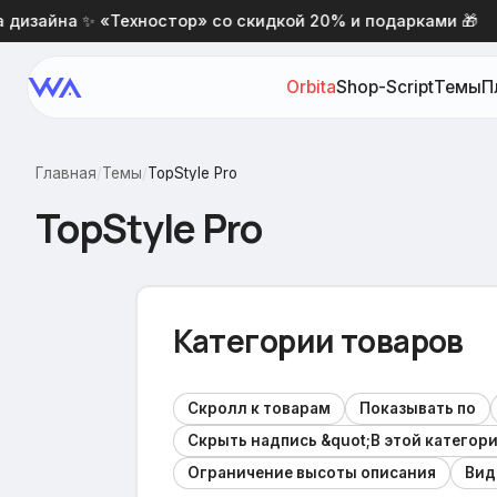
айна ✨ «Техностор» со скидкой 20% и подарками 🎁
Orbita
Shop-Script
Темы
П
Главная
/
Темы
/
TopStyle Pro
TopStyle Pro
Категории товаров
Скролл к товарам
Показывать по
Скрыть надпись &quot;В этой категори
Ограничение высоты описания
Вид