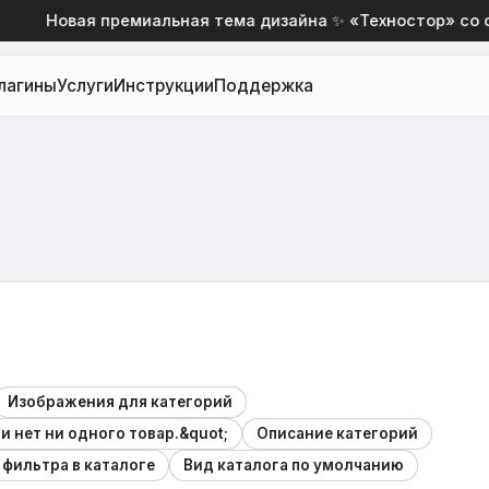
Новая премиальная тема дизайна ✨ «Техностор» со скид
лагины
Услуги
Инструкции
Поддержка
Изображения для категорий
и нет ни одного товар.&quot;
Описание категорий
 фильтра в каталоге
Вид каталога по умолчанию