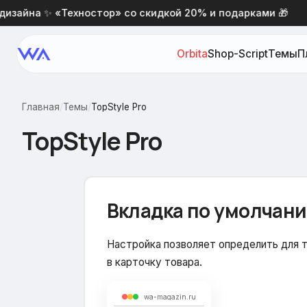
йна ✨ «Техностор» со скидкой 20% и подарками 🎁
Orbita
Shop-Script
Темы
П
Главная
/
Темы
/
TopStyle Pro
TopStyle Pro
Вкладка по умолчан
Настройка позволяет определить для т
в карточку товара.
wa-magazin.ru