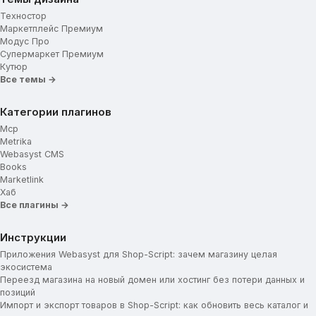
Любой свой блок
Техностор
Блоки для отображения
Маркетплейс Премиум
Модус Про
Плагины
Супермаркет Премиум
Кутюр
Все темы →
Плагины
Утилиты
Категории плагинов
Mcp
Генератор табов
Metrika
Генератор Popup
Webasyst CMS
Books
Marketlink
Хаб
Все плагины →
Инструкции
Приложения Webasyst для Shop-Script: зачем магазину целая
экосистема
Переезд магазина на новый домен или хостинг без потери данных и
позиций
Импорт и экспорт товаров в Shop-Script: как обновить весь каталог и