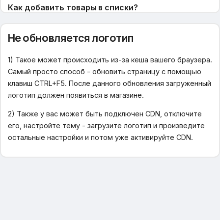
Как добавить товары в списки?
Как добавить другие списки товаров?
Не обновляется логотип
Нет темы для приложения
1) Такое может происходить из-за кеша вашего браузера.
Как добавить свои стили в user.html
Самый просто способ - обновить страницу с помощью
клавиш CTRL+F5. После данного обновления загруженный
Настройка дизайна
логотип должен появиться в магазине.
Собственные цвета
2) Также у вас может быть подключен CDN, отключите
Хочу изменить стили шаблона
его, настройте тему - загрузите логотип и произведите
Отображение подкатегорий
остальные настройки и потом уже активируйте CDN.
Иконки для категорий и меню
Основные настройки магазина
Промо-блоки
Настройка авторизации (регистрация)
Структура магазина