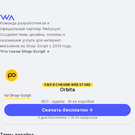
Ссылка с логотипа
Навигационные ссылки меню
Центральное меню
Команда разработчиков и
Настройка основных блоков
официальный партнёр Webasyst.
Создаём темы дизайна, плагины и
Слайдер изображений
оказываем услуги для интернет-
Популярный товар
магазинов на Shop-Script с 2014 года.
Что такое Shop-Script →
Популярные категории
Промо-блоки с изображениями
Промо-товары
Блок подписки
Промо-иконки
УЖЕ В CHROME WEB STORE
Orbita
Баннер №1
for Shop-Script
Баннер №2
SEO · аудиты · AI из коробки
Бренды
Скачать бесплатно
Новости и события
3 дня бесплатно + 15 AI-запросов
О магазине
Оплата и доставка
Теги
Темы дизайна