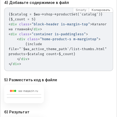
4) Добавьте содержимое в файл
Smarty
Копировать
{$catalog = $wa->shop->productSet('catalog')}
{$_count = 5}
<
div
 class
=
"block-header is-margin-top"
>Каталог 
на главной</
div
>
<
div
 class
=
"container is-paddingless"
>
    <
div
 class
=
"home-product-s m-margintop"
>
        {include 
file="`$wa_active_theme_path`/list-thumbs.html" 
products=$catalog count=$_count}
    </
div
>
</
div
>
5) Разместить код в файле
wa-magazin.ru
6) Результат