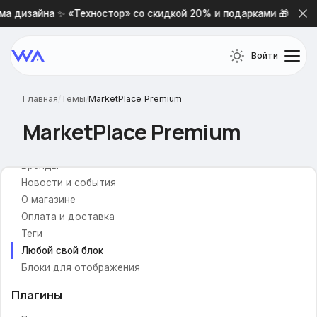
Слайдер изображений
а дизайна ✨ «Техностор» со скидкой 20% и подарками 🎁
Популярный товар
Популярные категории
Войти
Промо-блоки с изображениями
Промо-товары
Блок подписки
Главная
/
Темы
/
MarketPlace Premium
Промо-иконки
MarketPlace Premium
Баннер №1
Баннер №2
Бренды
Новости и события
О магазине
Оплата и доставка
Теги
Любой свой блок
Блоки для отображения
Плагины