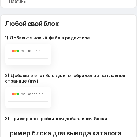
Плагины
Утилиты
Любой свой блок
Генератор табов
Генератор Popup
1) Добавьте новый файл в редакторе
wa-magazin.ru
2) Добавьте этот блок для отображения на главной
странице (my)
wa-magazin.ru
3) Пример настройки для добавления блока
Пример блока для вывода каталога