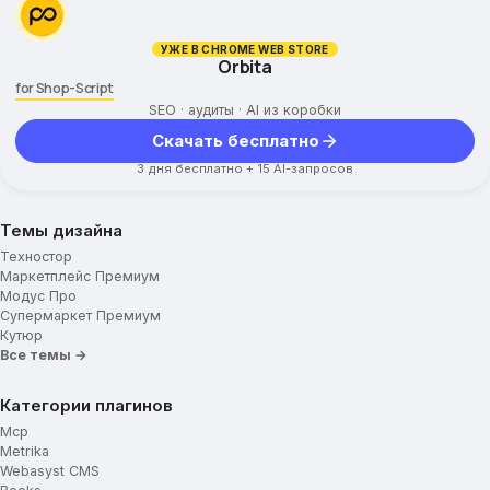
УЖЕ В CHROME WEB STORE
Orbita
for Shop-Script
SEO · аудиты · AI из коробки
Скачать бесплатно
3 дня бесплатно + 15 AI-запросов
Темы дизайна
Техностор
Маркетплейс Премиум
Модус Про
Супермаркет Премиум
Кутюр
Все темы →
Категории плагинов
Mcp
Metrika
Webasyst CMS