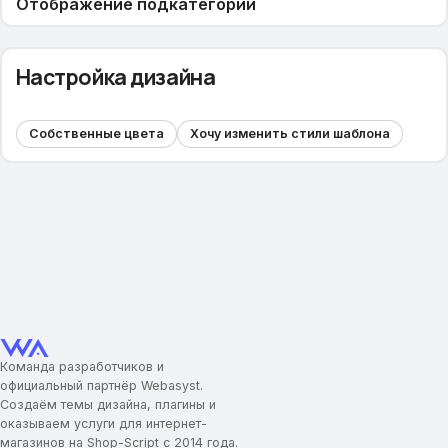
Отображение подкатегорий
Иконки для категорий и меню
Настройка дизайна
Основные настройки магазина
Промо-блоки
Собственные цвета
Хочу изменить стили шаблона
Настройка авторизации (регистрация)
Структура магазина
Ссылка с логотипа
Навигационные ссылки меню
Центральное меню
Настройка основных блоков
Слайдер изображений
Популярный товар
Популярные категории
Команда разработчиков и
Промо-блоки с изображениями
официальный партнёр Webasyst.
Промо-товары
Создаём темы дизайна, плагины и
оказываем услуги для интернет-
Блок подписки
магазинов на Shop-Script с 2014 года.