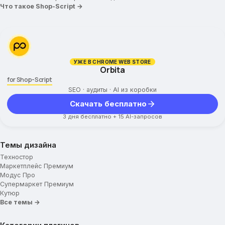
Промо-иконки
Что такое Shop-Script →
Баннер №1
Баннер №2
Бренды
Новости и события
О магазине
УЖЕ В CHROME WEB STORE
Orbita
Оплата и доставка
for Shop-Script
Теги
SEO · аудиты · AI из коробки
Любой свой блок
Скачать бесплатно
Блоки для отображения
3 дня бесплатно + 15 AI-запросов
Плагины
Темы дизайна
Плагины
Техностор
Утилиты
Маркетплейс Премиум
Модус Про
Генератор табов
Супермаркет Премиум
Кутюр
Генератор Popup
Все темы →