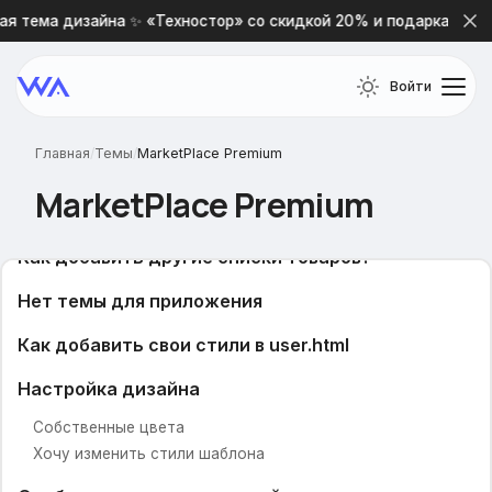
я тема дизайна ✨ «Техностор» со скидкой 20% и подарками 🎁
Форма обратной связи
Не обновляется логотип
Войти
Как включить фильтр в каталоге?
Главная
/
Темы
/
MarketPlace Premium
Как изменить количество выводимого товара
MarketPlace Premium
Как добавить товары в списки?
Как добавить другие списки товаров?
Нет темы для приложения
Как добавить свои стили в user.html
Настройка дизайна
Собственные цвета
Хочу изменить стили шаблона