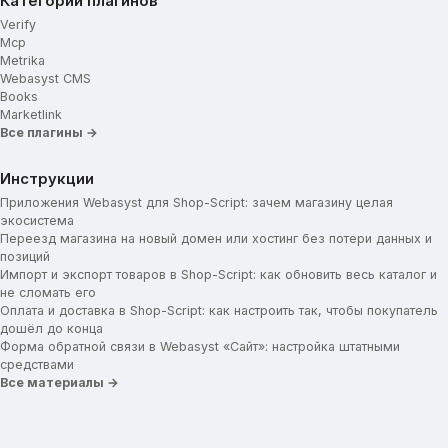
Категории плагинов
Verify
Mcp
Metrika
Webasyst CMS
Books
Marketlink
Все плагины →
Инструкции
Приложения Webasyst для Shop-Script: зачем магазину целая
экосистема
Переезд магазина на новый домен или хостинг без потери данных и
позиций
Импорт и экспорт товаров в Shop-Script: как обновить весь каталог и
не сломать его
Оплата и доставка в Shop-Script: как настроить так, чтобы покупатель
дошёл до конца
Форма обратной связи в Webasyst «Сайт»: настройка штатными
средствами
Все материалы →