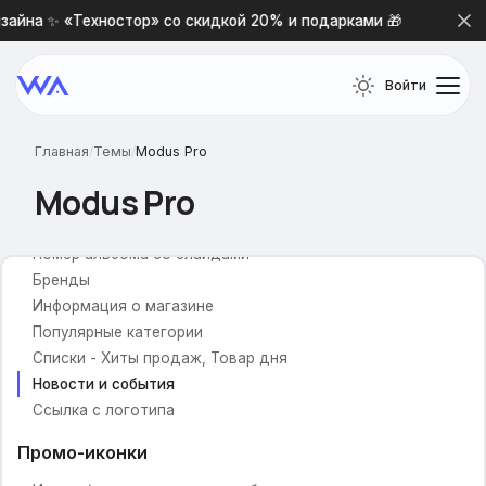
Как добавить свой шрифт?
айна ✨ «Техностор» со скидкой 20% и подарками 🎁
Нов
Общие настройки
Войти
В избранное
В сравнение
Живой поиск
Главная
/
Темы
/
Modus Pro
Главная страница
Modus Pro
Слайдер изображений
Номер альбома со слайдами
Бренды
Информация о магазине
Популярные категории
Списки - Хиты продаж, Товар дня
Новости и события
Ссылка с логотипа
Промо-иконки