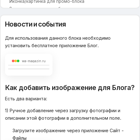
Иконка/картинка для промо-блока
Заголовок для промо-блока
Текст для промо-блока
Новости и события
Ссылка для промо-блока
Отображение подкатегорий
Для использования данного блока необходимо
установить бесплатное приложение Блог.
Вид подкатегорий
Изображения для категорий
wa-magazin.ru
Разное
Таблица размеров
Аккордеон для страницы
Как добавить изображение для Блога?
Модальное окно
Есть два варианта:
1) Ручное добавление через загрузку фотографии и
описании этой фотографии в дополнительном поле.
Загрузите изображение через приложение Сайт -
Файлы