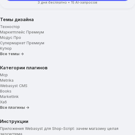
3 дня бесплатно + 15 AI-запросов
Темы дизайна
Техностор
Маркетплейс Премиум
Модус Про
Супермаркет Премиум
Кутюр
Все темы →
Категории плагинов
Mcp
Metrika
Webasyst CMS
Books
Marketlink
Хаб
Все плагины →
Инструкции
Приложения Webasyst для Shop-Script: зачем магазину целая
экосистема