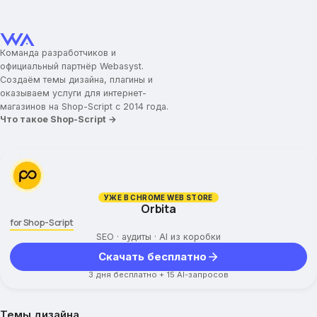
Промо-иконки
Иконка/картинка для промо-блока
Команда разработчиков и
Заголовок для промо-блока
официальный партнёр Webasyst.
Текст для промо-блока
Создаём темы дизайна, плагины и
Ссылка для промо-блока
оказываем услуги для интернет-
магазинов на Shop-Script с 2014 года.
Отображение подкатегорий
Что такое Shop-Script →
Вид подкатегорий
Изображения для категорий
Разное
УЖЕ В CHROME WEB STORE
Orbita
Таблица размеров
for Shop-Script
Аккордеон для страницы
SEO · аудиты · AI из коробки
Модальное окно
Скачать бесплатно
3 дня бесплатно + 15 AI-запросов
Темы дизайна