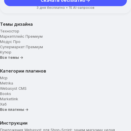
Скачать бесплатно
3 дня бесплатно + 15 AI-запросов
Темы дизайна
Техностор
Маркетплейс Премиум
Модус Про
Супермаркет Премиум
Кутюр
Все темы →
Категории плагинов
Mcp
Metrika
Webasyst CMS
Books
Marketlink
Хаб
Все плагины →
Инструкции
Приложения Webasyst для Shop-Script: зачем магазину целая