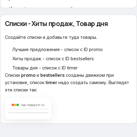
Иконка/картинка для промо-блока
Заголовок для промо-блока
Списки - Хиты продаж, Товар дня
Текст для промо-блока
Ссылка для промо-блока
Создайте списки и добавьте туда товары.
Отображение подкатегорий
Лучшие предложения - список с ID promo
Вид подкатегорий
Хиты продаж - список с ID bestsellers
Изображения для категорий
Товары дня - список с ID timer
Разное
Списки
promo
и
bestsellers
созданы движком при
установке, список
timer
надо создать самому. Выглядят
Таблица размеров
эти списки так:
Аккордеон для страницы
Модальное окно
wa-magazin.ru