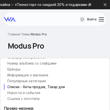
зайна ✨ «Техностор» со скидкой 20% и подарками 🎁
Но
Как добавить свой шрифт?
Общие настройки
Войти
В избранное
В сравнение
Главная
/
Темы
/
Modus Pro
Живой поиск
Modus Pro
Главная страница
Слайдер изображений
Номер альбома со слайдами
Бренды
Информация о магазине
Популярные категории
Списки - Хиты продаж, Товар дня
Новости и события
Ссылка с логотипа
Промо-иконки