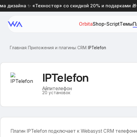
 дизайна ✨ «Техностор» со скидкой 20% и подарками 🎁
Orbita
Shop-Script
Темы
П
Главная
/
Приложения и плагины
/
CRM
/
IPTelefon
IPTelefon
Айпителефон
20
установок
Плагин IPTelefon подключает к Webasyst CRM телефонн