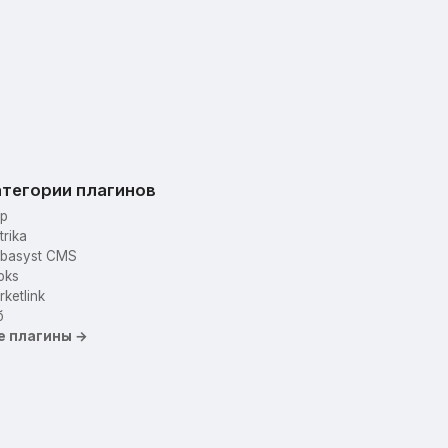
тегории плагинов
p
trika
basyst CMS
oks
ketlink
б
е плагины →