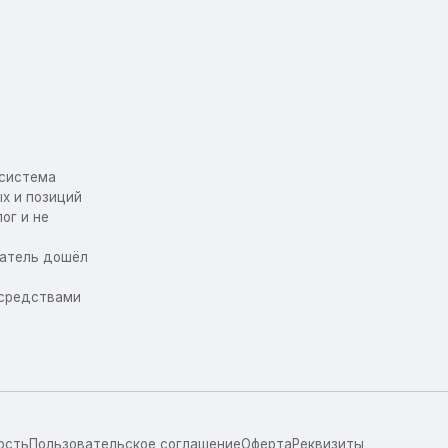
осистема
х и позиций
ог и не
упатель дошёл
 средствами
ость
Пользовательское соглашение
Оферта
Реквизиты