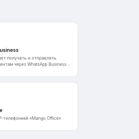
usiness
яет получать и отправлять
ентам через WhatsApp Business
грируя их в систему CRM. Это
ние с клиентами и позв
e
P-телефонией «Mango Office»