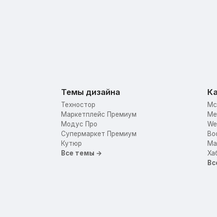
Темы дизайна
Ка
Техностор
Mc
Маркетплейс Премиум
Me
Модус Про
We
Супермаркет Премиум
Bo
Кутюр
Mar
Все темы →
Ха
Вс