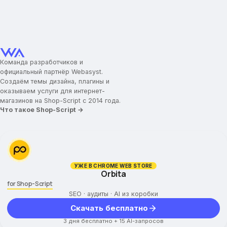
Шапка сайта
Навигационные ссылки меню
Ссылка с логотипа
Телефон и время работы
Команда разработчиков и
Обратный звонок
официальный партнёр Webasyst.
Контакты Whats Up, Viber, Telegram
Создаём темы дизайна, плагины и
оказываем услуги для интернет-
Боковая панель
магазинов на Shop-Script с 2014 года.
Что такое Shop-Script →
Навигационное меню
Версия для ПК
Мобильная версия
Главная страница
УЖЕ В CHROME WEB STORE
Orbita
for Shop-Script
Тип слайдера
SEO · аудиты · AI из коробки
Номер альбома со слайдами
Скачать бесплатно
Популярные категории
Промо-товары
3 дня бесплатно + 15 AI-запросов