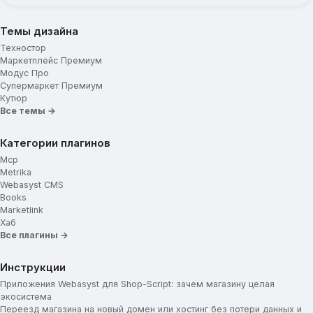
Промо-блоки с изображениями
Блок подписки
Темы дизайна
Информация о магазине
Техностор
Новостной блок
Маркетплейс Премиум
Модус Про
Промо-иконки
Супермаркет Премиум
Кутюр
Иконка/картинка для промо-блока
Все темы →
Заголовок для промо-блока
Категории плагинов
Текст для промо-блока
Mcp
Ссылка для промо-блока
Metrika
Webasyst CMS
Отображение подкатегорий
Books
Marketlink
Хаб
Вид подкатегорий
Все плагины →
Изображения для категорий
Мини-карточка товара
Инструкции
Приложения Webasyst для Shop-Script: зачем магазину целая
Блок описания товара
экосистема
Переезд магазина на новый домен или хостинг без потери данных и