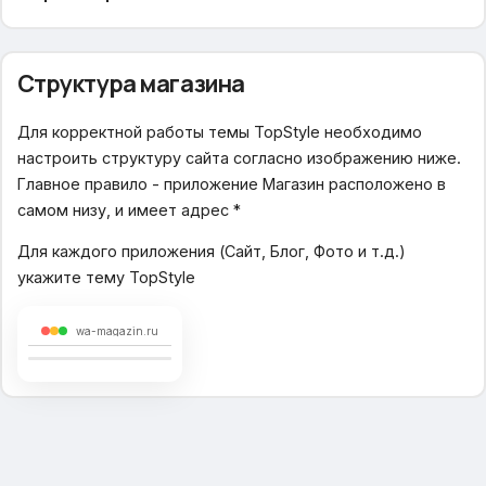
Не обновляется логотип
Структура магазина
Как включить фильтр в каталоге?
Как изменить количество выводимого товара
Для корректной работы темы TopStyle необходимо
настроить структуру сайта согласно изображению ниже.
Как изменить форму подложки слайдера?
Главное правило - приложение Магазин расположено в
Как скрыть пункт меню?
самом низу, и имеет адрес *
Как добавить товары в списки?
Для каждого приложения (Сайт, Блог, Фото и т.д.)
укажите тему TopStyle
Общие настройки
wa-magazin.ru
В избранное
В сравнение
Живой поиск
Настройки дизайна и цвета
Отображение блоков