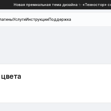
Новая премиальная тема дизайна ✨ «Техностор» со с
лагины
Услуги
Инструкции
Поддержка
 цвета