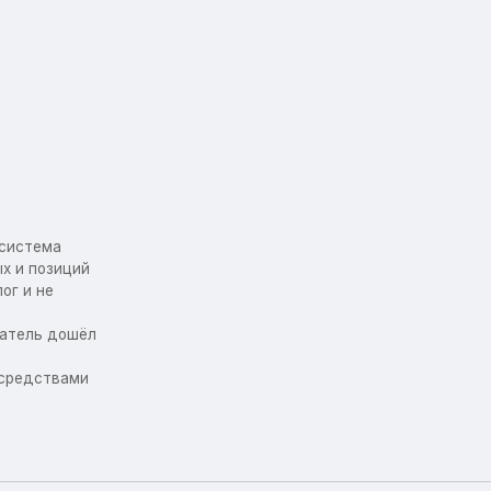
осистема
х и позиций
ог и не
упатель дошёл
 средствами