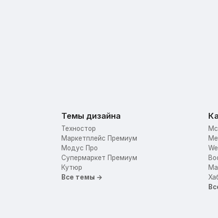
Темы дизайна
Ка
Техностор
Mc
Маркетплейс Премиум
Me
Модус Про
We
Супермаркет Премиум
Bo
Кутюр
Mar
Все темы →
Ха
Вс