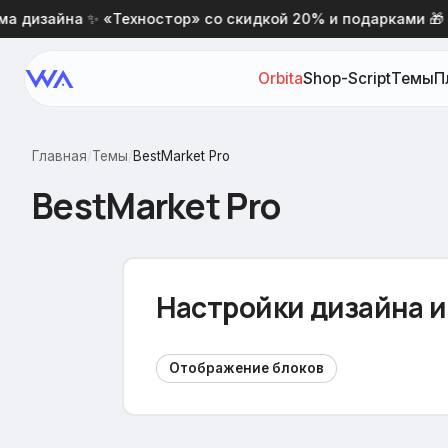
дизайна ✨ «Техностор» со скидкой 20% и подарками 🎁
Orbita
Shop-Script
Темы
П
Главная
/
Темы
/
BestMarket Pro
BestMarket Pro
Настройки дизайна и
Отображение блоков