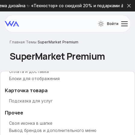
ма дизайна ✨ «Техностор» со скидкой 20% и подарками 🎁
Промо-товары
Промо-блоки с изображениями
Блок подписки
Войти
Промо-иконки
Баннер №1
Главная
/
Темы
/
SuperMarket Premium
Баннер №2
Бренды
SuperMarket Premium
Новости и события
О магазине
Оплата и доставка
Блоки для отображения
Карточка товара
Подсказка для услуг
Прочее
Своя иконка в шапке
Вывод брендов и дополнительного меню