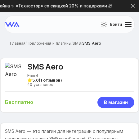
йна ✨ «Техностор» со скидкой 20% и подарками 🎁
Нова
Войти
Главная
/
Приложения и плагины
/
SMS
/
SMS Aero
SMS Aero
Fixiel
5.0
(
1
отзывов)
40
установок
Бесплатно
В магазин
SMS Aero — это плагин для интеграции с популярным
сервисом отправки SMS-сообщений. Он позволяет