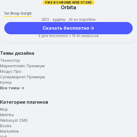
УЖЕ В CHROME WEB STORE
Orbita
for Shop-Script
SEO · аудиты · AI из коробки
Скачать бесплатно
3 дня бесплатно + 15 AI-запросов
Темы дизайна
Техностор
Маркетплейс Премиум
Модус Про
Супермаркет Премиум
Кутюр
Все темы →
Категории плагинов
Mcp
Metrika
Webasyst CMS
Books
Marketlink
Хаб