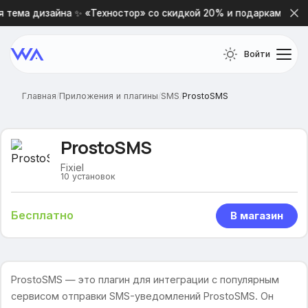
 тема дизайна ✨ «Техностор» со скидкой 20% и подарками 🎁
Войти
Главная
/
Приложения и плагины
/
SMS
/
ProstoSMS
ProstoSMS
Fixiel
10
установок
Бесплатно
В магазин
ProstoSMS — это плагин для интеграции с популярным
сервисом отправки SMS-уведомлений ProstoSMS. Он