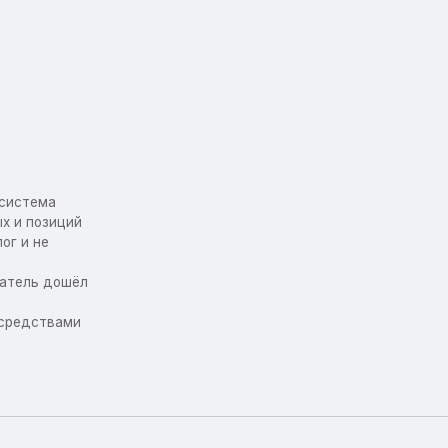
осистема
х и позиций
ог и не
упатель дошёл
 средствами