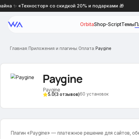
а ✨ «Техностор» со скидкой 20% и подарками 🎁
Н
Orbita
Shop-Script
Темы
П
Главная
/
Приложения и плагины
/
Оплата
/
Paygine
Paygine
Paygine
60
установок
5.0
(
3
отзывов)
Плагин «Paygine» — платежное решение для сайтов, о