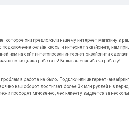
е, которое они предложили нашему интернет магазину в ра
с подключение онлайн кассы и интернет эквайринга, нам пр
дней нам на сайт интегрирован интернет эквайринг и сдела
начал полноценно работать! Большое спасибо за работу!
проблем в работе не было. Подключили интернет-эквайринг,
месячно наш оборот достигает более 3х млн рублей и в пери
тежи проходят мгновенно, чек клиенту выдается за несколь