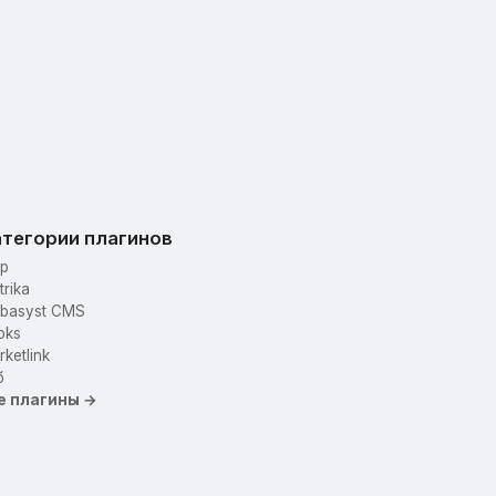
тегории плагинов
p
trika
basyst CMS
oks
ketlink
б
е плагины →