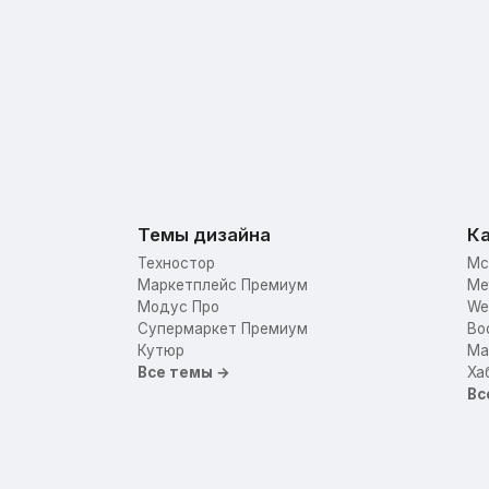
Темы дизайна
Ка
Техностор
Mc
Маркетплейс Премиум
Me
Модус Про
We
Супермаркет Премиум
Bo
Кутюр
Mar
Все темы →
Ха
Вс