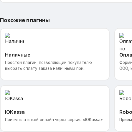
Похожие плагины
Наличные
Опла
Простой плагин, позволяющий покупателю
Форми
выбрать оплату заказа наличными при
ООО, 
получении. ## Возможности Плагин
предоставляет возможность выбора оплаты
заказа нал
ЮKassa
Robo
Прием платежей онлайн через сервис «ЮKassa»
Приём